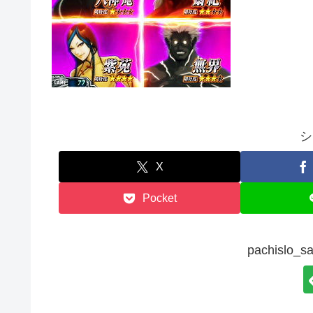
シ
X
Pocket
pachisl