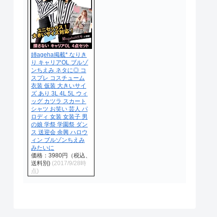
姉ageha掲載* なりき
り キャリアOL ブルゾ
ンちえみ ネタに◎ コ
スプレ コスチューム
衣装 仮装 大きいサイ
ズ あり 3L 4L 5L ウィ
ッグ カツラ スカート
シャツ お笑い 芸人 パ
ロディ 女装 女装子 男
の娘 学祭 学園祭 ダン
ス 送迎会 余興 ハロウ
ィン ブルゾンちえみ
みたいに
価格：3980円（税込、
送料別)
(2017/9/28時
点)