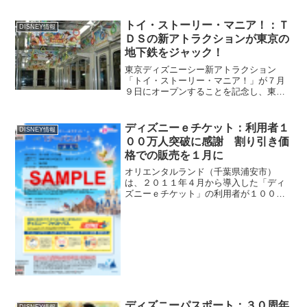
こそ、リトルプリンセス～」を２０１４
年１月１４日（火）から、３月２０日
トイ・ストーリー・マニア！：Ｔ
DISNEY情報
（木）まで行う。パークで...
ＤＳの新アトラクションが東京の
地下鉄をジャック！
東京ディズニーシー新アトラクション
「トイ・ストーリー・マニア！」が７月
９日にオープンすることを記念し、東京
メトロ銀座線・丸ノ内線の車内がアトラ
クションの世界に彩られている。電車に
乗り込んだ途端に目に飛び込むのは、
ディズニーｅチケット：利用者１
DISNEY情報
赤・青・緑・黄色のカラフルな...
００万人突破に感謝 割り引き価
格での販売を１月に
オリエンタルランド（千葉県浦安市）
は、２０１１年４月から導入した「ディ
ズニーｅチケット」の利用者が１００万
人を突破したことを記念し、２０１３年
１月４日から３月１５日までの期間限定
で、「ディズニーｅチケット」を割引価
格で利用できるキャンペーン...
ディズニーパスポート：３０周年