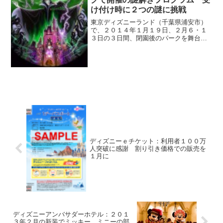
け付け時に２つの謎に挑戦
東京ディズニーランド（千葉県浦安市）
で、２０１４年１月１９日、２月６・１
３日の３日間、閉園後のパークを舞台に
した謎解きプログラム「魔法にかけられ
た夜の王国 奪われたハピネスを取り戻
せ！」が行われる。各日１０００人のみ
が参加できる１デーパスポ...
ディズニーｅチケット：利用者１００万
人突破に感謝 割り引き価格での販売を
１月に
ディズニーアンバサダーホテル：２０１
３年２月の新装でミッキー、ミニーの部