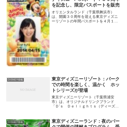
DISNEY情報
を記念し、限定パスポートを販売
オリエンタルランド（千葉県舞浜市）
は、開園３０周年を迎える東京ディズニ
ーリゾートの年間パスポートを４月１日
から１年間の期間限定で「３０周年オリ
ジナル」とすることを発表した。限定デ
ザインは東京ディズニーランド年間パス
ポート、東京ディズニーシー...
東京ディズニーリゾート：パーク
DISNEY情報
での時間を楽しく、温かく ホッ
トシリーズが登場
東京ディズニーリゾート（千葉県浦安
市）は、オリジナルドリンクブランド
「Ｄ’ｓ Ｄｅｌｉｇｈｔｓ（ディーズ・
ディライト）」の販売を１１月１日から
スタートした。同商品は「パーク体験を
楽しくする、おしゃれでかわいいドリン
東京ディズニーランド：夜のパー
DISNEY情報
ク」をテーマに昨年９月から...
クで開催の謎解きプログラム 受