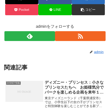
Pocket
LINE
コピー
adminをフォローする
admin
関連記事
ディズニー・プリンセス：小さな
DISNEY情報
プリンセスたちへ お姫様気分で
パークを楽しめる企画を来年１月
から開催
東京ディズニーランド（千葉県浦安市）
では、小学生以下の女の子がプリンセス
と特別体験を楽しむことができる新プロ
グラム「ディズニー・プリンセス ～よう