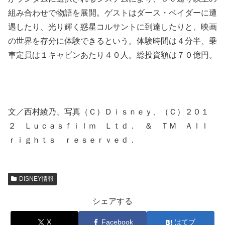
組み合わせで物語を展開。ゲストはダース・ベイダーに遭
遇したり、光り輝く惑星コルサントに到達したりと、映画
の世界を存分に体験できるという。体験時間は４分半、乗
車定員は１キャビンあたり４０人。総投資額は７０億円。
文／西村綾乃、写真（Ｃ）Ｄｉｓｎｅｙ、（Ｃ）２０１
２ Ｌｕｃａｓｆｉｌｍ Ｌｔｄ． ＆ ＴＭ Ａｌｌ
ｒｉｇｈｔｓ ｒｅｓｅｒｖｅｄ．
DISNEY情報
シェアする
X
Facebook
はてブ