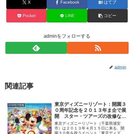
X
Facebook
はてブ
Pocket
LINE
コピー
adminをフォローする
admin
関連記事
東京ディズニーリゾート：開園３
DISNEY情報
０周年記念を２０１３年ま企で展
開 スター・ツアーズの改修など
記念画満載
東京ディズニーリゾート（千葉県浦安
市）は２０１３年４月１５日に来る、開
園３０年を祝うイベント「東京ディズニ