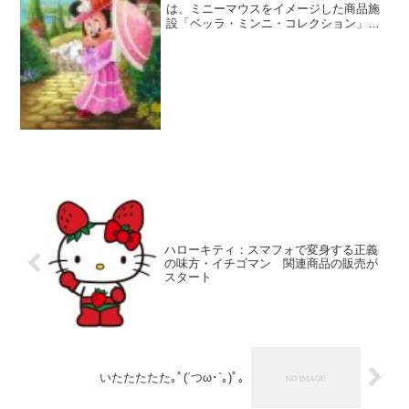
は、ミニーマウスをイメージした商品施
設「ベッラ・ミンニ・コレクション」を
９月６日にオープンさせる。ショップ
は、メディテレーニアンハーバーのポル
ト・パラディーゾに位置。“かわいいミニ
ー”の意味を持つ店舗では、...
ハローキティ：スマフォで変身する正義
の味方・イチゴマン 関連商品の販売が
スタート
いたたたたた｡ﾟ(´つω･`｡)ﾟ｡