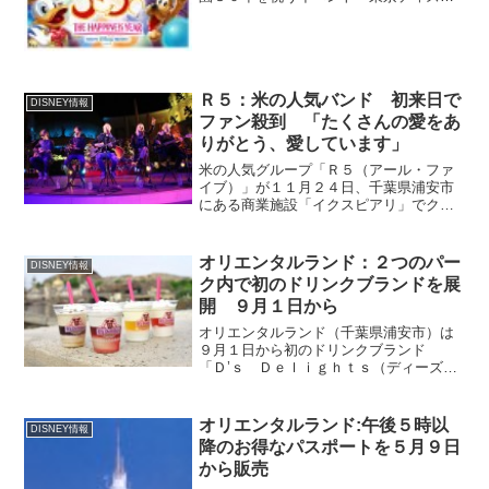
ーリゾート３０周年“ザ・ハピネス・イヤ
ー”」を２０１４年３月２０日まで開催す
る。東京ディズニーランドでは、昼のパ
レードを５年ぶりに一新...
Ｒ５：米の人気バンド 初来日で
DISNEY情報
ファン殺到 「たくさんの愛をあ
りがとう、愛しています」
米の人気グループ「Ｒ５（アール・ファ
イブ）」が１１月２４日、千葉県浦安市
にある商業施設「イクスピアリ」でクリ
スマス・スペシャルアコースティックラ
イブを行った。声援を送り続けるファン
にボーカル・ギターのロスが、「来てく
オリエンタルランド：２つのパー
DISNEY情報
れてありがとうございます...
ク内で初のドリンクブランドを展
開 ９月１日から
オリエンタルランド（千葉県浦安市）は
９月１日から初のドリンクブランド
「Ｄ’ｓ Ｄｅｌｉｇｈｔｓ（ディーズ・
ディライト）」を、東京ディズニーラン
ド、東京ディズニーシーで取り扱う。第
１弾は９種類のコールドドリンクを展
オリエンタルランド:午後５時以
DISNEY情報
開。１１月からはホットドリン...
降のお得なパスポートを５月９日
から販売