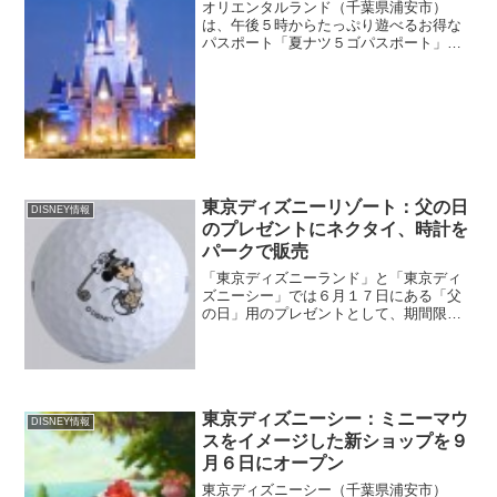
オリエンタルランド（千葉県浦安市）
は、午後５時からたっぷり遊べるお得な
パスポート「夏ナツ５ゴパスポート」を
５月９日から、８月３１日まで、東京デ
ィズニーランド及び、東京ディズニーシ
ーのチケット販売窓口、東京ディズニー
リゾート公式サイトなどで発...
東京ディズニーリゾート：父の日
DISNEY情報
のプレゼントにネクタイ、時計を
パークで販売
「東京ディズニーランド」と「東京ディ
ズニーシー」では６月１７日にある「父
の日」用のプレゼントとして、期間限定
パスポートやネクタイ、ゴルフボールな
どのグッズを販売している。パスポート
には「お父さんありがとう。いつまでも
元気でいてね」の文字が券...
東京ディズニーシー：ミニーマウ
DISNEY情報
スをイメージした新ショップを９
月６日にオープン
東京ディズニーシー（千葉県浦安市）