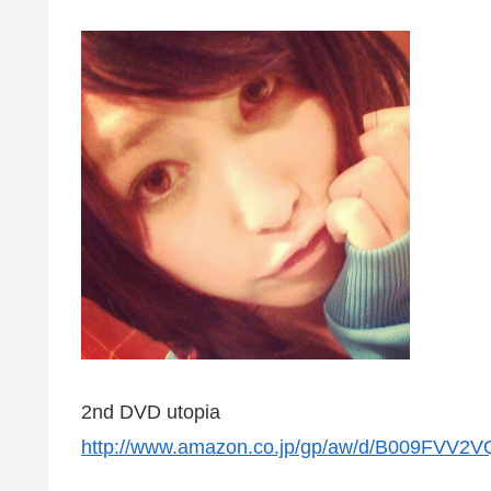
2nd DVD utopia
http://www.amazon.co.jp/gp/aw/d/B009FVV2V