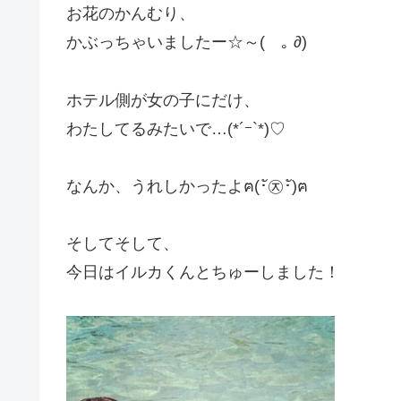
お花のかんむり、
かぶっちゃいましたー☆～(ゝ｡ ∂)
ホテル側が女の子にだけ、
わたしてるみたいで…(*´ｰ`*)♡
なんか、うれしかったよฅ(･ั㉨･ั)ฅ
そしてそして、
今日はイルカくんとちゅーしました！