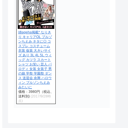
姉ageha掲載* なりき
り キャリアOL ブルゾ
ンちえみ ネタに◎ コ
スプレ コスチューム
衣装 仮装 大きいサイ
ズ あり 3L 4L 5L ウィ
ッグ カツラ スカート
シャツ お笑い 芸人 パ
ロディ 女装 女装子 男
の娘 学祭 学園祭 ダン
ス 送迎会 余興 ハロウ
ィン ブルゾンちえみ
みたいに
価格：3980円（税込、
送料別)
(2017/9/28時
点)