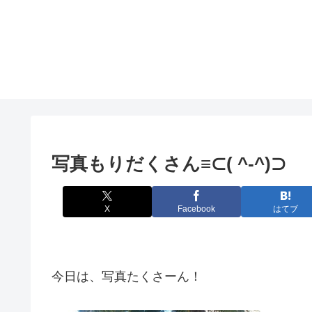
写真もりだくさん≡⊂( ^-^)⊃
X
Facebook
はてブ
今日は、写真たくさーん！