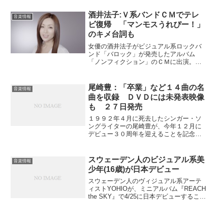
酒井法子:Ｖ系バンドＣＭでテレ
音楽情報
ビ復帰 「マンモスうれぴー！」
のキメ台詞も
女優の酒井法子がビジュアル系ロックバ
ンド「バロック」が発売したアルバム
「ノンフィクション」のＣＭに出演。ア
ルバムについて、自身のキメ台詞「マン
モスうれぴー！」と絶賛している。酒井
さんが音楽ＣＭに出演するのは今回が初
尾崎豊：「卒業」など１４曲の名
音楽情報
めて。酒井さんはＣＭ冒頭で...
曲を収録 ＤＶＤには未発表映像
も ２７日発売
１９９２年４月に死去したシンガー・ソ
ングライターの尾崎豊が、今年１２月に
デビュー３０周年を迎えることを記念し
１１月２７日、ベストアルバム「ＡＬ
Ｌ ＴＩＭＥ ＢＥＳＴ」が発売され
る。アルバム初回盤に付くＤＶＤには、
スウェーデン人のビジュアル系美
音楽情報
１９８４年１２月に秋田市文化...
少年(16歳)が日本デビュー
スウェーデン人のヴィジュアル系アーテ
ィストYOHIOが、ミニアルバム『REACH
the SKY』で4/25に日本デビューすること
が決定した。スウェーデンでビジュアル
系バンド「Seremedy」を結成した