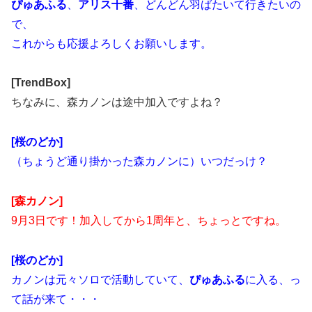
ぴゅあふる
、
アリス十番
、どんどん羽ばたいて行きたいの
で、
これからも応援よろしくお願いします。
[TrendBox]
ちなみに、森カノンは途中加入ですよね？
[桜のどか]
（ちょうど通り掛かった森カノンに）いつだっけ？
[森カノン]
9月3日です！加入してから1周年と、ちょっとですね。
[桜のどか]
カノンは元々ソロで活動していて、
ぴゅあふる
に入る、っ
て話が来て・・・