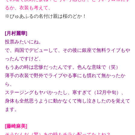
るか、衣装も考えて、
※ぴゅあふるの名付け親は桜のどか！
[月村麗華]
投票みたいにね。
で、両国でデビューして、その後に銀座で無料ライブもや
ったんですけど、
もうあの時は悲惨だったんです。色んな意味で（笑）
薄手の衣装で野外でライブやる事にも慣れて無かったか
ら、
ステージングもヤバかったし、寒すぎて（12月中旬）、
身体も全然思うように動かなくて悔し泣きしたのを覚えて
ます。
[藤崎麻美]
そうなんだ（驚）あの時もチラシ配ってたよね？