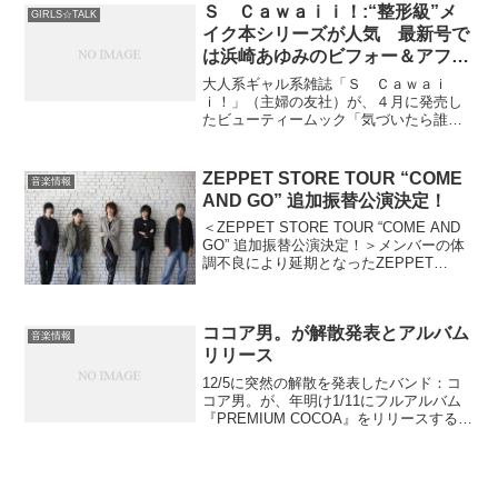
YOHIOは、既に昨年4月に日本ツア...
Ｓ Ｃａｗａｉｉ！:“整形級”メ
GIRLS☆TALK
イク本シリーズが人気 最新号で
は浜崎あゆみのビフォー＆アフタ
ーメイクを公開
大人系ギャル系雑誌「Ｓ Ｃａｗａｉ
ｉ！」（主婦の友社）が、４月に発売し
たビューティームック「気づいたら誰で
も読モ以上の顔になれるメイクＢＯＯ
Ｋ」、「今日かわいいね」っていわれ
る、今どき巻きとヘアアレンジＢＯＯ
ZEPPET STORE TOUR “COME
音楽情報
Ｋ」、「１カ月後ガチで美女になる...
AND GO” 追加振替公演決定！
＜ZEPPET STORE TOUR “COME AND
GO” 追加振替公演決定！＞メンバーの体
調不良により延期となったZEPPET
STORE TOUR “COME AND GO”追加公演
の振替が6.17に下北沢CLUB 251にて決
定...
ココア男。が解散発表とアルバム
音楽情報
リリース
12/5に突然の解散を発表したバンド：コ
コア男。が、年明け1/11にフルアルバム
『PREMIUM COCOA』をリリースするこ
とを発表した。1月には東京・大阪・名古
屋の3大都市で、最後のアルバムレコ発ツ
アーを開催することも決定。解散後、メ
ン...