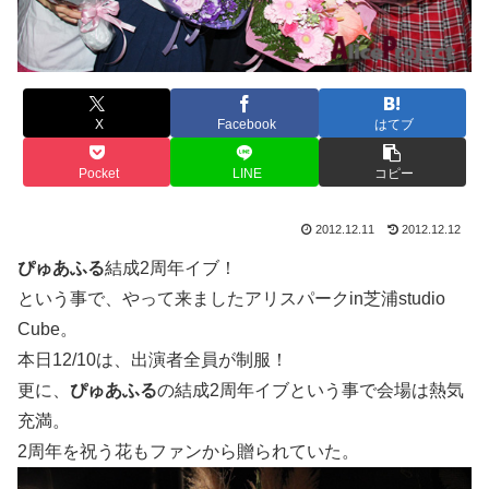
X
Facebook
はてブ
Pocket
LINE
コピー
2012.12.11
2012.12.12
ぴゅあふる
結成2周年イブ！
という事で、やって来ましたアリスパークin芝浦studio
Cube。
本日12/10は、出演者全員が制服！
更に、
ぴゅあふる
の結成2周年イブという事で会場は熱気
充満。
2周年を祝う花もファンから贈られていた。