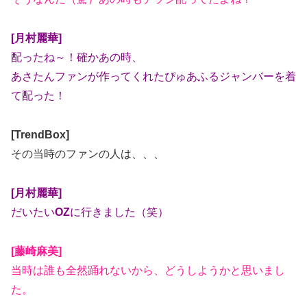
[月村麗華]
配ったね～！確かあの時、
あさたんファンが作ってくれたぴゅあふるジャンバーを着
て配った！
[TrendBox]
その当時のファンの人は、、、
[月村麗華]
だいたい
OZ
に行きました（笑）
[藤崎麻美]
当時は誰も全然踊れないから、どうしようかと思いまし
た。