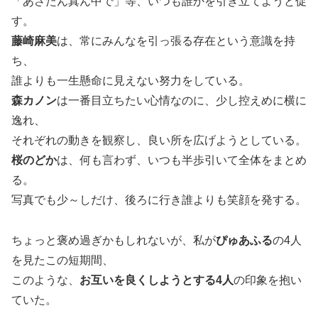
「あさたん真ん中で」等、いつも誰かを引き立てようと促
す。
藤崎麻美
は、常にみんなを引っ張る存在という意識を持
ち、
誰よりも一生懸命に見えない努力をしている。
森カノン
は一番目立ちたい心情なのに、少し控えめに横に
逸れ、
それぞれの動きを観察し、良い所を広げようとしている。
桜のどか
は、何も言わず、いつも半歩引いて全体をまとめ
る。
写真でも少～しだけ、後ろに行き誰よりも笑顔を発する。
ちょっと褒め過ぎかもしれないが、私が
ぴゅあふる
の4人
を見たこの短期間、
このような、
お互いを良くしようとする4人
の印象を抱い
ていた。