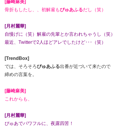
[藤崎麻美]
骨折もしたし、、初解雇も
ぴゅあふる
だし（笑）
[月村麗華]
自慢げに（笑）解雇の先輩とか言われちゃうし（笑）
最近、Twitterで2人ほどアレでしたけど･･･（笑）
[TrendBox]
では、そろそろ
ぴゅあふる
出番が近づいて来たので
締めの言葉を。
[藤崎麻美]
これからも、
[月村麗華]
ぴゅあでパワフルに、夜露四苦！