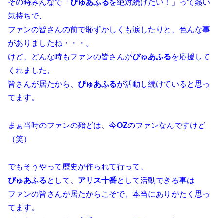
その時みんなで「
ぴゅあふる
を絶対続けたい！」って熱い
気持ちで、
ファンの皆さんの前で恥ずかしくも涙したりと、色んな事
がありましたね・・・。
けど、どんな時もファンの皆さんが
ぴゅあふる
を応援して
くれました。
皆さんが居たから、
ぴゅあふる
が活動し続けていると思っ
てます。
まぁ当時のファンの殆どは、今
OZ
のファンなんですけど
（笑）
でもそうやって歴史が作られて行って、
ぴゅあふる
として、
アリス十番
として活動できる事は
ファンの皆さんが居たからこそで、本当にありがたく思っ
てます。