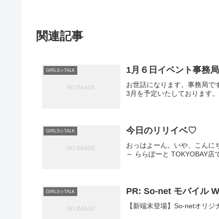
関連記事
1月６日イベント事務
GIRLS☆TALK
お世話になります。事務局で
3月を予定いたしております。
今日のリリイベ♡
GIRLS☆TALK
おっはよーん。いや、こんにちは
～ ららぽーと TOKYOBAY店で
PR: So-net モバイル 
GIRLS☆TALK
【新端末登場】So-netオリジナル