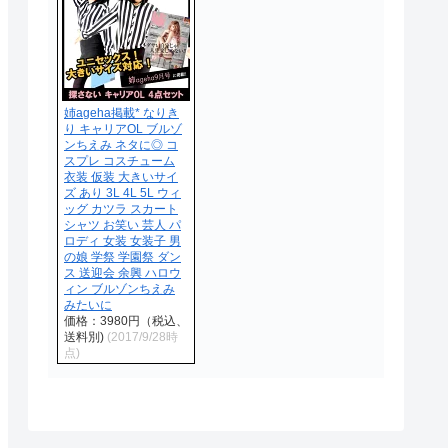
姉ageha掲載* なりき
り キャリアOL ブルゾ
ンちえみ ネタに◎ コ
スプレ コスチューム
衣装 仮装 大きいサイ
ズ あり 3L 4L 5L ウィ
ッグ カツラ スカート
シャツ お笑い 芸人 パ
ロディ 女装 女装子 男
の娘 学祭 学園祭 ダン
ス 送迎会 余興 ハロウ
ィン ブルゾンちえみ
みたいに
価格：3980円（税込、
送料別)
(2017/9/28時
点)