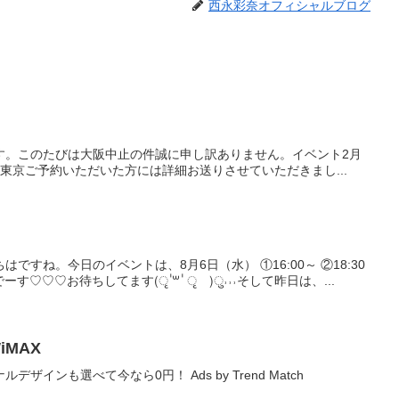
西永彩奈オフィシャルブログ
局
す。このたびは大阪中止の件誠に申し訳ありません。イベント2月
東京ご予約いただいた方には詳細お送りさせていただきまし...
ですね。今日のイベントは、8月6日（水） ①16:00～ ②18:30
ーす♡♡♡お待ちしてます(ृ ॑꒳ ॑ ृ )ु˒˒˒そして昨日は、...
WiMAX
デザインも選べて今なら0円！ Ads by Trend Match