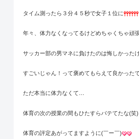
タイム測ったら３分４５秒で女子１位に
年々、体力なくなってるけどめちゃくちゃ頑張
サッカー部の男マネに負けたのは悔しかった
すごいじゃん！って褒めてもらえて良かったです(
ただ本当に体力なくて…
体育の次の授業の間もひたすらバテてたな(笑)
体育の評定あがってますように(￣ー￣)