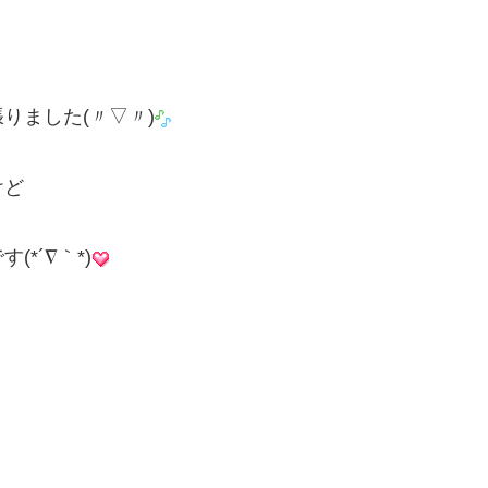
りました(〃▽〃)
けど
*´∇｀*)