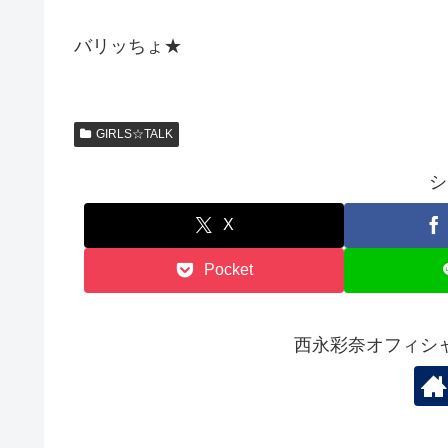
バリッちょ★
GIRLS☆TALK
シ
X
Pocket
西永彩奈オフィシ