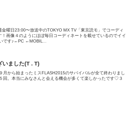
曜日23:00〜放送中のTOKYO MX TV「東京読モ」でコーディ
す！画像４のようにほぼ毎日コーディネートを載せているのでイイ
♪←PC ←MOBIL...
した(T . T)
９月から始まったミスFLASH2015のサバイバルが全て終わりまし
会５回。本当にみなさんと会える機会が多くて楽しかったです♡３