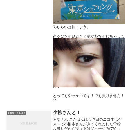
してきて
本番はみなさんを笑わせることに最善を尽
くします！！！
恥じらいは捨てよう。
きゃぴきゃぴと１７歳がわちゃわちゃして
いっぱい持って返ってきたので配りまくる
るので
ぞー！
自分の娘かのように優しく温かく観てくだ
舞台楽しみにしてて下さいね♪
さいね(笑)
そういえば、ものもらいが出来たかもしれ
あ！チラシが出来ました！(((o(*ﾟ▽ﾟ*)o)))
ない。
口内炎とかものもらい全然出来たことない
ので
とってもやっかいです！でも負けません！
笑
今日も一日お疲れ様でした( ´ ▽ ` )ﾉ
小柳さんと！
GIRLS☆TALK
みなさん こんばんは☆昨日のニコ生はゲ
バリッちょ★
ストで小柳歩さんがきてくれました♡稽
古帰りだから実は下はジャージ(///∇//)始