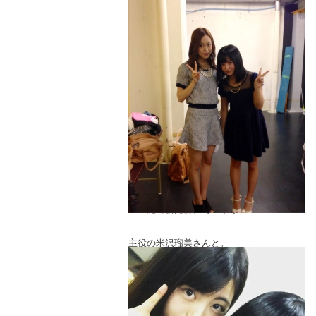
みんな夢に向かって頑張ってるメンバーだ
から
話も合うしすぐに仲良くなれたよ☆-( ^-ﾟ)v
夏休み遊ぼうねー♡
あ、どうして学校なのにこんなエレガント
な格好しているかというと
学校終わったら速攻、記者会見に向かわな
いと行けないから！！！
というわけで全力でＧＯ。
♡♡記者会見前に写メ祭り♡♡
主役の米沢瑠美さんと。
高３コンビの山崎彩花ちゃんと。
とっても綺麗なお姉さん♪
ロリロリー♡