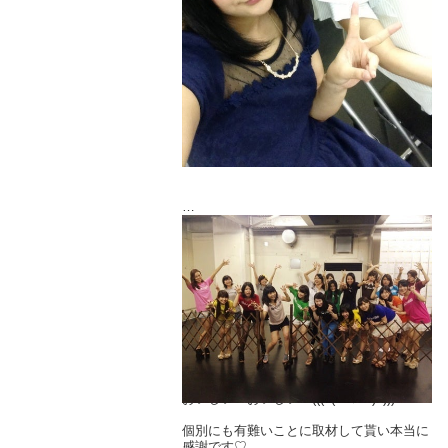
いざ！記者会見。
やっぱり知ってる記者さん達だらけ♡
舞台の記者会見とか初めてだったけどお陰
でリラックス出来ました。
そして西永いじり有難うございました(笑)
おいしい！おいしい！(((o(*ﾟ▽ﾟ*)o)))
個別にも有難いことに取材して貰い本当に
感謝です♡