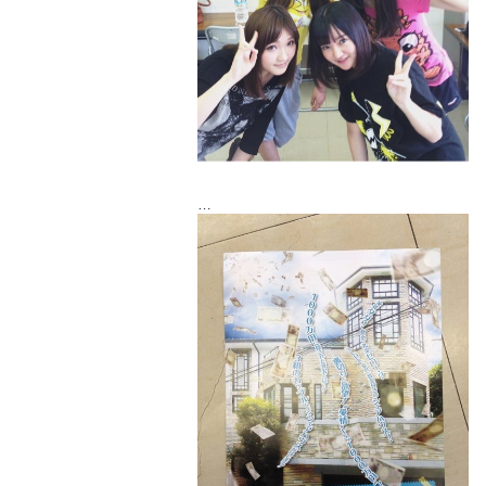
セーラームーンで例えると！
あいりさん ジュピター
まことさん マーズ
りほさん セーラームーン
あやな ちびうさちゃん
こんな感じであろうと話し合いました(笑)
稽古入る前にウォーミングアップで即興芝
居したり！走ったり！と
今日は一段と楽しかったです(￣ー￣)♪
それから演じる役がだいたいキャラが安定