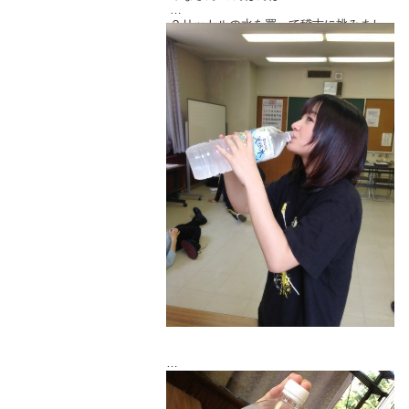
分 定員６ 残り３人
２リットルの水を買って稽古に挑みまし
た西永です。
４部 １５時２０～１６時３５（ラスト
ごくごくごく。
１０分間プチ誕生日会）７５分 定員６
残り１人
５部 １６時５０～１８時０５ ７５
分 定員６ 残り２人
６部 １８時２０～１９時３５ ７５
分 定員６ 残り３人
【料金】７０００円 通し割引一部につ
き５００円（例２部１０００円5部2500
円）
【場所】秋葉原の某スタジオです。当日
ご参加の方に直接お知らせします。
ご予約は
やっぱり大きい！飲み応えがあります( ´
▽ ` )ﾉ
①お名前（本名）
②携帯電話番号