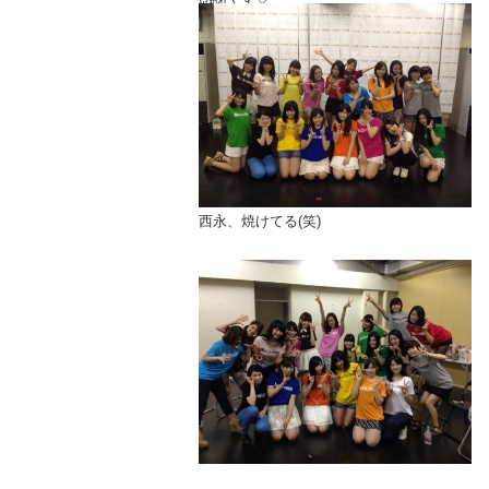
ファンの方が何回もループしてくれたり楽
しかったです♪
その後はお待ちかねの握手会！！
いつもよりゆっくり話す時間がなかったけ
ど
沢山の方と握手出来て嬉しかったな(ﾉ´▽
｀)ﾉ♡
最後にみんなで(((o(*ﾟ▽ﾟ*)o)))
西永、焼けてる(笑)