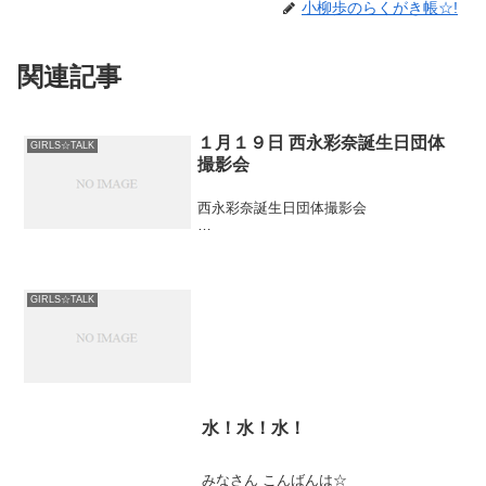
小柳歩のらくがき帳☆!
関連記事
１月１９日 西永彩奈誕生日団体
GIRLS☆TALK
撮影会
西永彩奈誕生日団体撮影会
【開催日】１月１９日 （日）
【タイムスケジュール】
GIRLS☆TALK
※１７日２０時現在
１部 １０時１０～１１時２５（ラスト
１０分間プチ誕生日会） ７５分 定員
６ 満員
２部 １１時４０～１２時５５ ７５
水！水！水！
分 定員６ 残り2人
みなさん こんばんは☆
３部 １３時１０～１４時２５ ７５