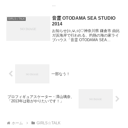
みなさんお疲れ様でした◎
音霊 OTODAMA SEA STUDIO
GIRLS☆TALK
2014
明日はパンフレット撮影なのでゆっくり休
お知らせ(⊙◞౪◟⊙)♡神奈川県 鎌倉市 由比
みたいと思います♪
ガ浜海岸で行われる、灼熱の海の家ライ
ブハウス「音霊 OTODAMA SEA
STUDIO 2014」にミスマリが、出演決
舞台、みなさんの期待に答えられるように
定！砂浜のフロア、BGMに聞こえてくる
頑張るぞp(^-^)q
波音...
バリッちょ★
一部なう！
プロフィギュアスケーター・澤山璃奈、
「2013年は歌がやりたいです！」
ホーム
GIRLS☆TALK