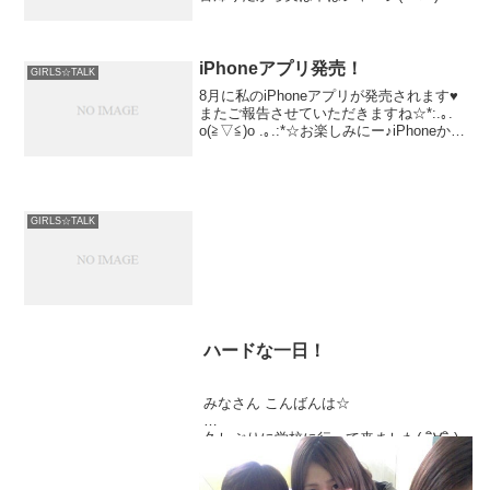
まるのに時間がかかってしまってごめん
なさい…なんとか３０
iPhoneアプリ発売！
GIRLS☆TALK
8月に私のiPhoneアプリが発売されます♥
またご報告させていただきますね☆*:.｡.
o(≧▽≦)o .｡.:*☆お楽しみにー♪iPhoneから
送信
GIRLS☆TALK
ハードな一日！
みなさん こんばんは☆
久しぶりに学校に行って来ました( ･ิ∀･ิ )
ﾉ！