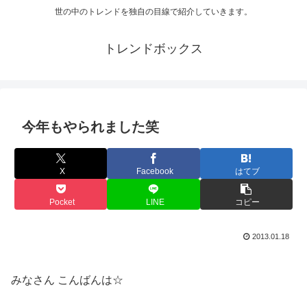
世の中のトレンドを独自の目線で紹介していきます。
トレンドボックス
今年もやられました笑
X
Facebook
はてブ
Pocket
LINE
コピー
2013.01.18
みなさん こんばんは☆