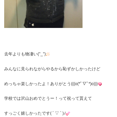
去年よりも物凄い(°_°)
みんなに見られながらやるから恥ずかしかったけど
めっちゃ楽しかったよ！ありがとう(((o(*ﾟ▽ﾟ*)o)))
学校では沢山おめでとうー！って祝って貰えて
すっごく嬉しかったです( ´ ▽ ` )ﾉ