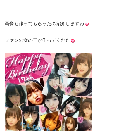
画像も作ってもらったの紹介しますね
ファンの女の子が作ってくれた