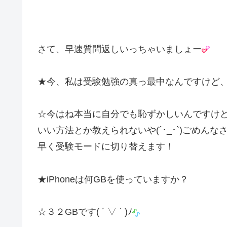
さて、早速質問返しいっちゃいましょー
★今、私は受験勉強の真っ最中なんですけど、
☆今はね本当に自分でも恥ずかしいんですけ
いい方法とか教えられないや(´･_･`)ごめんな
早く受験モードに切り替えます！
★iPhoneは何GBを使っていますか？
☆３２GBです( ´ ▽ ` )ﾉ