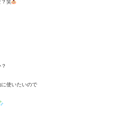
な？笑
か？
効に使いたいので