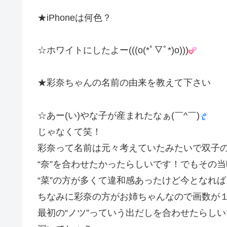
★iPhoneは何色？
☆ホワイトにしたよー(((o(*ﾟ▽ﾟ*)o)))
★彩奈ちゃんの名前の由来を教えて下さい
☆あー(い)やな子が産まれたなぁ(￣^￣)
じゃなくて笑！
彩奈って名前は元々考えていたみたいで双子
“奈”を合わせたかったらしいです！でもその当
“菜”の方が多くて違和感あったけど今となれ
ちなみに彩奈の方がお姉ちゃんなので画数が
最初の“ノツ”っていう出だしを合わせたらし