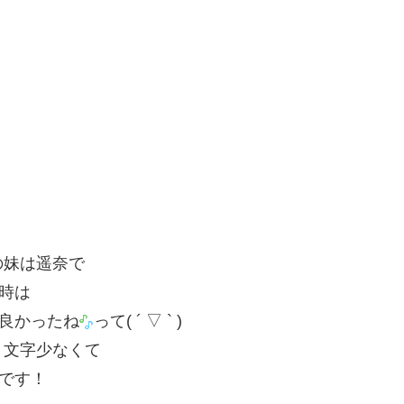
の妹は遥奈で
時は
ば良かったね
って( ´ ▽ ` )
１文字少なくて
いです！