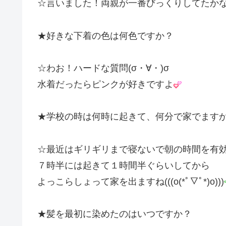
☆言いました！両親が一番びっくりしてたか
★好きな下着の色は何色ですか？
☆わお！ハードな質問(σ・∀・)σ
水着だったらピンクが好きですよ
★学校の時は何時に起きて、何分で家でます
☆最近はギリギリまで寝ないで朝の時間を有
７時半には起きて１時間半ぐらいしてから
よっこらしょって家を出ますね(((o(*ﾟ▽ﾟ*)o)))
★髪を最初に染めたのはいつですか？