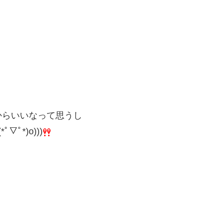
からいいなって思うし
ﾟ*)o)))