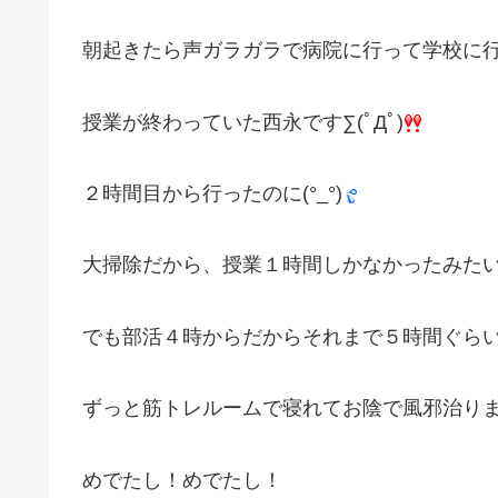
朝起きたら声ガラガラで病院に行って学校に
授業が終わっていた西永です∑(ﾟДﾟ)
２時間目から行ったのに(°_°)
大掃除だから、授業１時間しかなかったみたい(u
でも部活４時からだからそれまで５時間ぐら
ずっと筋トレルームで寝れてお陰で風邪治り
めでたし！めでたし！