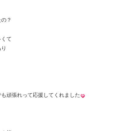
たの？
多くて
あり
？
！でも頑張れって応援してくれました