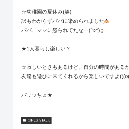
☆幼稚園の夏休み(笑)
訳もわからずパパに染められました
パパ、ママに怒られてたなー(^○^)
★1人暮らし楽しい？
☆寂しいときもあるけど、自分の時間がある
友達も遊びに来てくれるから楽しいですよ(((o(*ﾟ▽
バリッちょ★
GIRLS☆TALK