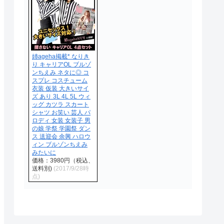
姉ageha掲載* なりき
り キャリアOL ブルゾ
ンちえみ ネタに◎ コ
スプレ コスチューム
衣装 仮装 大きいサイ
ズ あり 3L 4L 5L ウィ
ッグ カツラ スカート
シャツ お笑い 芸人 パ
ロディ 女装 女装子 男
の娘 学祭 学園祭 ダン
ス 送迎会 余興 ハロウ
ィン ブルゾンちえみ
みたいに
価格：3980円（税込、
送料別)
(2017/9/28時
点)