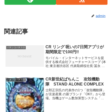
admin
関連記事
CR リング 呪いの7日間アプリが
パチンコパチスロ
期間限定で100円!!
モバイル・インターネットサービスを提
供する株式会社フューチャースコープ (本
社:東京都渋谷区 代表取締役社長:冨永 政
雄) は、実機シミュレーターアプリ「CR
リング 呪いの7日間」に新...
CR新世紀ぱちんこ 攻殻機動
パチンコパチスロ
隊 STAND ALONE COMPLEX
士郎正宗氏の代表作の1つ「攻殻機動隊」
が京楽産業.の新ブランド「OK!!」から登
場。当機はゲーム数加算型システム「G-
ST」を搭載。確変がいつまで続くか、い
つ終了するかわからない仕様となってい
るぞ。○スペック発売スペックは1種類。