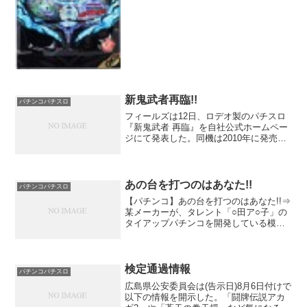
電チュー賞...
新鬼武者再臨!!
パチンコパチスロ
フィールズは12日、ロデオ製のパチスロ
『新鬼武者 再臨』を自社公式ホームペー
ジにて発表した。同機は2010年に発売さ
れ瞬く間に大ヒットとなった『新鬼武
者』の後継機であり、今回
あの台を打つのはあなた!!
パチンコパチスロ
【パチンコ】あの台を打つのはあなた!!⇒
某メーカーが、タレント「○田ア○子」の
タイアップパチンコを開発している模様!!
11年前にビスティから出てますが今度
も…!?【パチンコ
検定通過情報
パチンコパチスロ
広島県公安委員会は(告示日)8月6日付けで
以下の情報を開示した。「闘牌伝説アカ