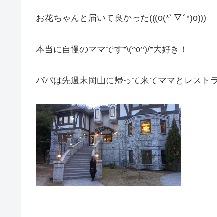
お花ちゃんと届いて良かった(((o(*ﾟ▽ﾟ*)o)))
本当に自慢のママです*\(^o^)/*大好き！
パパは先週末岡山に帰って来てママとレスト