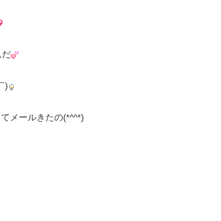
んだ
)
てメールきたの(*^^*)