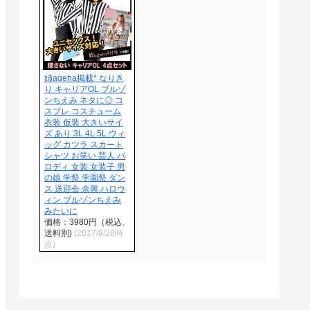
姉ageha掲載* なりき
り キャリアOL ブルゾ
ンちえみ ネタに◎ コ
スプレ コスチューム
衣装 仮装 大きいサイ
ズ あり 3L 4L 5L ウィ
ッグ カツラ スカート
シャツ お笑い 芸人 パ
ロディ 女装 女装子 男
の娘 学祭 学園祭 ダン
ス 送迎会 余興 ハロウ
ィン ブルゾンちえみ
みたいに
価格：3980円（税込、
送料別)
(2017/9/28時
点)