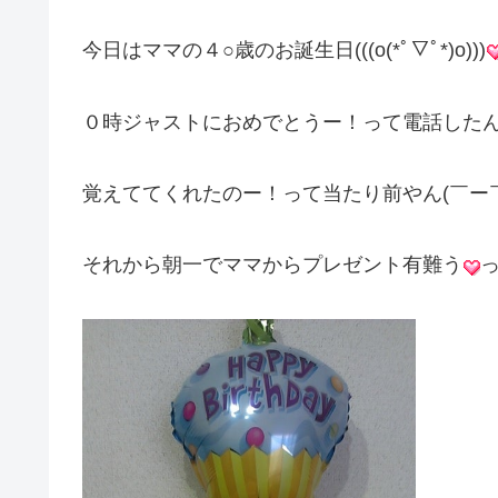
今日はママの４○歳のお誕生日(((o(*ﾟ▽ﾟ*)o)))
０時ジャストにおめでとうー！って電話した
覚えててくれたのー！って当たり前やん(￣ー￣
それから朝一でママからプレゼント有難う
っ