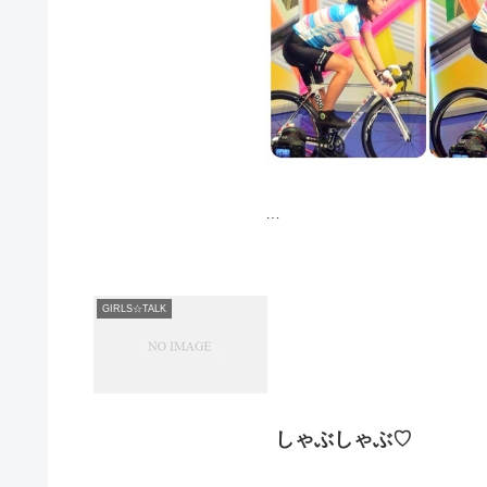
ちゃーんと、一生懸命こぎまし
ちょーつかれたけど、
GIRLS☆TALK
すんごい楽しかったよ⊂( ˆωˆ )⊃
いまからお買い物して、
おうちかえりまーす༼⍢༽♡
しゃぶしゃぶ♡
明日から沖縄ロケだあー。