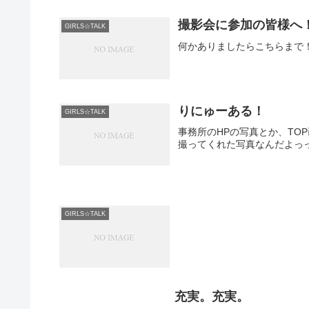
ちょっと大人めあゆにゃんだよd( •̀∀
撮影会に参加の皆様へ
GIRLS☆TALK
首のアクセサリーも素敵でしょ
何かありましたらこちらまで！08
なんだか、MP回復しそうだね(つ
明日は、ママパパがあそびにく
りにゅーある！
GIRLS☆TALK
事務所のHPの写真とか、TOP画
今日もゆっくりやすみます♩
撮ってくれた写真なんだよっっ(
いい夢みてね、おやすみなさい[▓▓
GIRLS☆TALK
充実。充実。