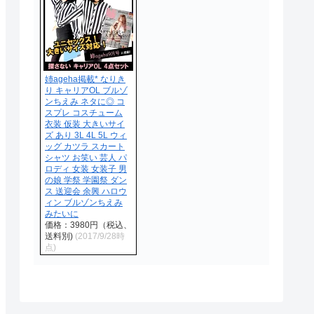
姉ageha掲載* なりき
り キャリアOL ブルゾ
ンちえみ ネタに◎ コ
スプレ コスチューム
衣装 仮装 大きいサイ
ズ あり 3L 4L 5L ウィ
ッグ カツラ スカート
シャツ お笑い 芸人 パ
ロディ 女装 女装子 男
の娘 学祭 学園祭 ダン
ス 送迎会 余興 ハロウ
ィン ブルゾンちえみ
みたいに
価格：3980円（税込、
送料別)
(2017/9/28時
点)