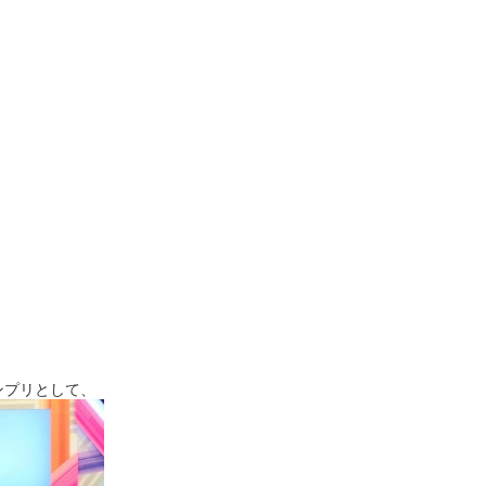
グランプリとして、
たよ(❛ᴗ❛人)✧