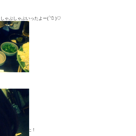
)
今日は昼までゆっくり寝て夜はしゃぶしゃぶいったよー( ́˘ก̀ )♡
)
ードレス着ました！