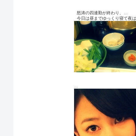
がんばらないとっ(((o(*ﾟ▽ﾟ*)o))
怒涛の四連勤が終わり、
お野菜もたくさん食べれて
ちょー幸せな気分なう☆～(ゝ｡ ∂
みんなは、何たべたー？
そして、昨日の撮影でパーティ