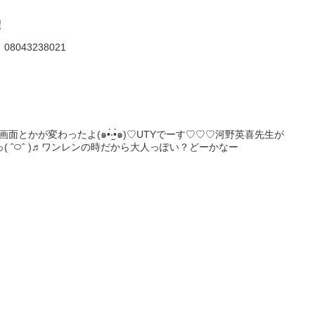
•́ )b♡
！
？
043238021
ω⊂)
るよー！
面とかが変わったよ(๑•́‧̫•̀๑)♡UTYでーす♡♡♡河野英喜先生が
 ˆ࿀ˆ )♬ワンレンの時だから大人っぽい？どーかなー
]ε¦)
みんな、いつもコメントありがとー(◦˘ З(◦'ﮞˉ◦)♡