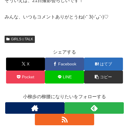
そういえば、21日撮影会らしいです！
みんな、いつもコメントありがとうね(◦˘ З(◦’ﮞˉ◦)♡
GIRLS☆TALK
シェアする
X
Facebook
はてブ
Pocket
LINE
コピー
小柳歩の柳腰になりたいをフォローする