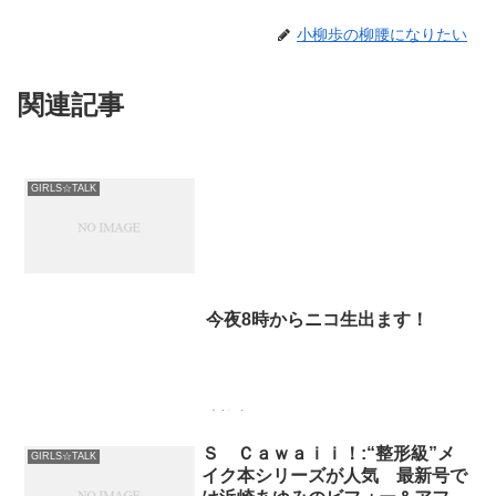
小柳歩の柳腰になりたい
関連記事
GIRLS☆TALK
今夜8時からニコ生出ます！
小柳歩でます( ´ ▽ ` )ﾉ♡
Ｓ Ｃａｗａｉｉ！:“整形級”メ
GIRLS☆TALK
イク本シリーズが人気 最新号で
『西永彩奈の生主☆生米☆生卵』の