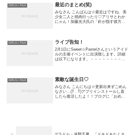
バリッちょ★
最近のまとめ(笑)
GIRLS☆TALK
みなさん こんばんは☆最近はですね、美
少女二人と焼肉行ったり♡アリサとわか
にゃん！加藤光大氏の「針が指す彼方ま
で」を観劇しおまけにチェキを買わされ
たり(笑)友達のバイト先
ライブ告知！
GIRLS☆TALK
2月1日にSweet☆Pastelさんというアイド
ルの主催イベントに出演致します。詳細
は以下になります。－－－－－－－－－
－－－－－－－－－－－－－－－－－－
－－■『パステル☆シャワー...
素敵な誕生日♡
GIRLS☆TALK
みなさん こんにちは☆更新出来ずごめん
なさい…(T . T)アプリインストールし直
したら復活したよ！！ブログに「おめで
とう」コメントやリプをくれたみなさん
本当にありがとう♡沢山
グラドル・遠野千夏、「ドキドキたくさ