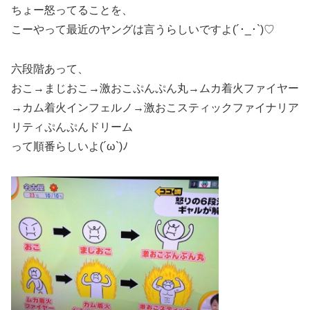
ちょー怒ってることを、
こーやって最近のヤングは言うらしいですよ(´･_･`)♡
六段階あって、
おこ→まじおこ→激おこぷんぷん丸→ムカ着火ファイヤー
→カム着火インフェルノ→激おこスティックファイナリア
リティぷんぷんドリーム
って順番らしいよ(´ω`)ﾉ