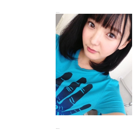
いやー！機械の調子が悪かったってのもあ
るけど
昨日はトーク駄目駄目でした(>_<)
意外と落ち込んだんです、わたし(笑)
来週はもっと話せるように頑張ります！
なので飽きないで観て下さいね(´;ω;`)♡
『西永彩奈の生主☆生米☆生卵』
毎週木曜日夜8時ぐらい！からです。
☆リンクはこちら☆
よろしくお願いします！