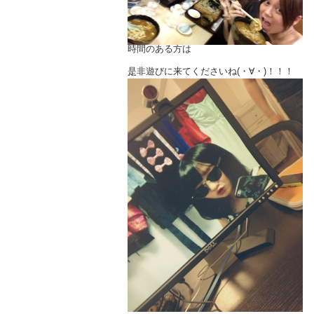
東京都中央区日本橋箱崎町44-1
イマス箱崎ビル３Ｆ
今回はＴシャツ販売もあるみたいなのでお
時間のある方は
是非遊びに来てくださいね(・∀・)！！！
だけどなかなか一日全部参加出来なくて…
(´･_･`)
稽古も楽しく頑張っております♡
早いとこ補講終わらせよっと！
それから昨日はニコ生でした。