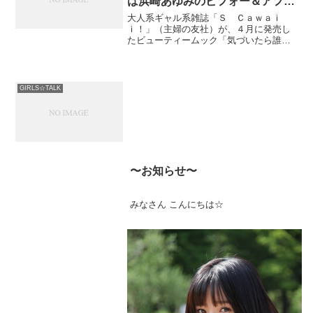
は浜崎あゆみのビフォー＆アフタ
日！！！
ーメイクを公開
大人系ギャル系雑誌「Ｓ Ｃａｗａｉ
ｉ！」（主婦の友社）が、４月に発売し
たビューティームック「気づいたら誰で
夜8時ぐらい！からです。
も読モ以上の顔になれるメイクＢＯＯ
Ｋ」、「今日かわいいね」っていわれ
る、今どき巻きとヘアアレンジＢＯＯ
Ｋ」、「１カ月後ガチで美女になる...
GIRLS☆TALK
http://com.nicovideo.jp/community/co2015
128
〜お知らせ〜
みんなきてねー(((o(*ﾟ▽ﾟ*)o)))
みなさん こんにちは☆