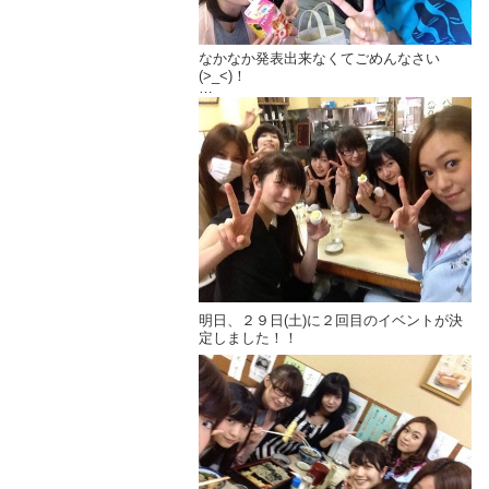
→新しいＨＰはコチラ
なかなか発表出来なくてごめんなさい
(>_<)！
みんなでご飯~♪
これからはファンレターも受け取れます
♡♡
大大大募集だよ(*∩ω∩)♡(笑)
これからも応援よろしくお願いします(//･
_･//)
そして７月出演舞台「踊るOH!遊戯」
明日、２９日(土)に２回目のイベントが決
定しました！！
チケット販売＆握手会
18時45分 受付開始
19時 スタート
20時20分 イベント終了予定
会場水天宮アトリエスタジオ