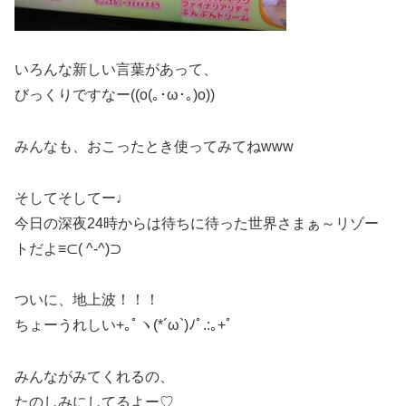
いろんな新しい言葉があって、
びっくりですなー((o(｡･ω･｡)o))
みんなも、おこったとき使ってみてねwww
そしてそしてー♩
今日の深夜24時からは待ちに待った世界さまぁ～リゾー
トだよ≡⊂( ^-^)⊃
ついに、地上波！！！
ちょーうれしい+｡ﾟヽ(*´ω`)ﾉﾟ.:｡+ﾟ
みんながみてくれるの、
たのしみにしてるよー♡