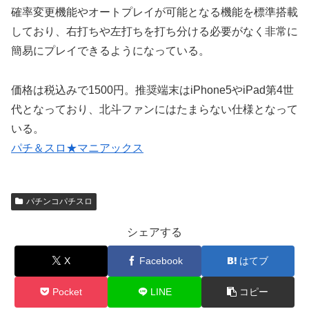
確率変更機能やオートプレイが可能となる機能を標準搭載
しており、右打ちや左打ちを打ち分ける必要がなく非常に
簡易にプレイできるようになっている。
価格は税込みで1500円。推奨端末はiPhone5やiPad第4世
代となっており、北斗ファンにはたまらない仕様となって
いる。
パチ＆スロ★マニアックス
パチンコパチスロ
シェアする
X
Facebook
はてブ
Pocket
LINE
コピー