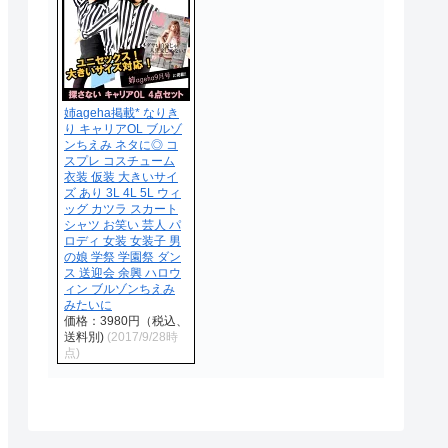
姉ageha掲載* なりき
り キャリアOL ブルゾ
ンちえみ ネタに◎ コ
スプレ コスチューム
衣装 仮装 大きいサイ
ズ あり 3L 4L 5L ウィ
ッグ カツラ スカート
シャツ お笑い 芸人 パ
ロディ 女装 女装子 男
の娘 学祭 学園祭 ダン
ス 送迎会 余興 ハロウ
ィン ブルゾンちえみ
みたいに
価格：3980円（税込、
送料別)
(2017/9/28時
点)