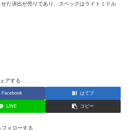
させた演出が売りであり、スペックはライトミドル
ェアする
Facebook
はてブ
LINE
コピー
nをフォローする