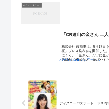
パチンコパチスロ
「CR遠山の金さん 二
株式会社 藤商事は、5月17日
桜」プレス発表会を開催した。
にくく、「金さん」だけに金
パチ＆スロ★マニアックス
約60秒で構成など、遊びやす
金さん「杉良太郎」氏と、同
れぞれの活躍を堪能できるモー
インモード。注目は「怒涛の
英樹モードはシンプルアクショ
止まれば発生する金図柄連続
出迎え。写真のように、今作
り、一段とクリアな映像で堪能
の遠山桜」は7月上旬より導入
ディズニーパスポート：３０周