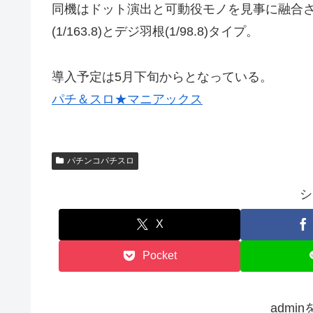
同機はドット演出と可動役モノを見事に融合
(1/163.8)とデジ羽根(1/98.8)タイプ。
導入予定は5月下旬からとなっている。
パチ＆スロ★マニアックス
パチンコパチスロ
シ
X
Pocket
admi