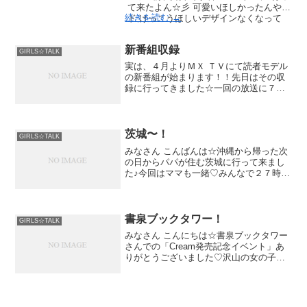
て来たよん☆彡 可愛いほしかったんやケ
続きを読む
→
ド けっこうほしいデザインなくなって
て、 まぁ、、もうお姉さんやし。。。。
ちょっとも …
新番組収録
GIRLS☆TALK
実は、４月よりＭＸ ＴＶにて読者モデル
の新番組が始まります！！先日はその収
録に行ってきました☆一回の放送に７人
の読モが集まるので周りはお友達だらけ
っ！！内容は、旬なブランドのプレスル
ームへ行き、毎回出されるお題にあった
コーデを組み、ファッシ...
茨城〜！
GIRLS☆TALK
みなさん こんばんは☆沖縄から帰った次
の日からパパが住む茨城に行って来まし
た♪今回はママも一緒♡みんなで２７時間
テレビみたり、パパ行きつけの野菜がめ
ちゃくちゃ美味しいお...
書泉ブックタワー！
GIRLS☆TALK
みなさん こんにちは☆書泉ブックタワー
さんでの「Cream発売記念イベント」あ
りがとうございました♡沢山の女の子が
出てる中で西永が代表でイベントをする
のは結構不安もあってドキ