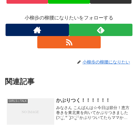
小柳歩の柳腰になりたいをフォローする
小柳歩の柳腰になりたい
関連記事
かぶりつく！！！！！！
GIRLS☆TALK
みなさん こんばんは☆今日は節分！恵方
巻きを東北東を向いてかぶりつきました
(੭ु´͈ ᐜ `͈)੭ु⁾⁾かぶりついてたらママから
電話がかかってきて喋っちゃったよねww
ママに話した