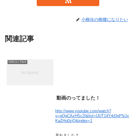
小柳歩の柳腰になりたい
関連記事
GIRLS☆TALK
動画のってました！
http://www.youtube.com/watch?
v=gQqCAzHSc2I&list=UUT14YrkDnP5iJv
KaZHu0zjQ&index=1
見れました？