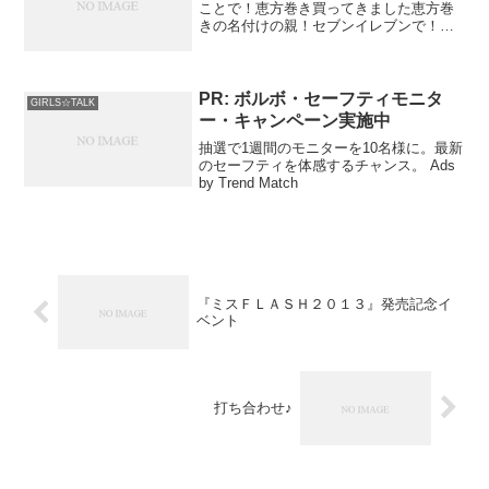
ことで！恵方巻き買ってきました恵方巻
きの名付けの親！セブンイレブンで！笑
今年は南南東！南南東の方向には炊飯器
があるから炊飯器とにら...
PR: ボルボ・セーフティモニタ
GIRLS☆TALK
ー・キャンペーン実施中
抽選で1週間のモニターを10名様に。最新
のセーフティを体感するチャンス。 Ads
by Trend Match
『ミスＦＬＡＳＨ２０１３』発売記念イ
ベント
打ち合わせ♪