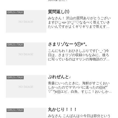
質問返し⑴
GIRLS☆TALK
みなさん！ 沢山の質問ありがとうござい
ます(੭ु ›ω‹ )੭ु⁾⁾♡なるべく答えていき
たいんですがよくギリギリまで答えすぎ
てファンの方から危ないよ！と注意され
ることが多いの...
さまリゾなーう⍤⃝✧*。
GIRLS☆TALK
こんにちわ！おひさしぶりです(´･_･`)今
日は、さまリゾの収録✩ちなみに、後ろ
に写っているのはマリンの海物語のプロ
デューサーの堤さんです₍₍⁽⁽(ી( ･◡･ )ʃ)₎₎⁾⁾
うつ
ぷれぜんと♩
GIRLS☆TALK
青森にいったときに、海鮮がすごくおい
しかったのでママパパに送ったの(((o(*ﾟ
▽ﾟ*)o)))エビ、白魚、すじこ！おいしかっ
たよーってメールがきて、なんだかほっ
こり♡歩海鮮丼ってマ
丸かじり！！！
GIRLS☆TALK
みなさん こんばんは☆今日は節分という