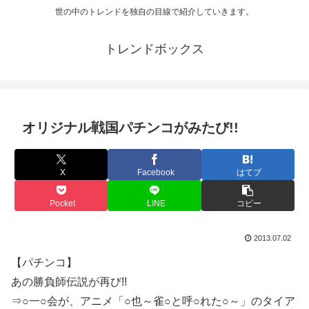
世の中のトレンドを独自の目線で紹介していきます。
トレンドボックス
オリジナル戦国パチンコがみたび!!
X
Facebook
はてブ
Pocket
LINE
コピー
2013.07.02
【パチンコ】
あの勝負師伝説が再び!!
⇒○一○会が、アニメ「○也～雀○と呼○れた○～」のタイア