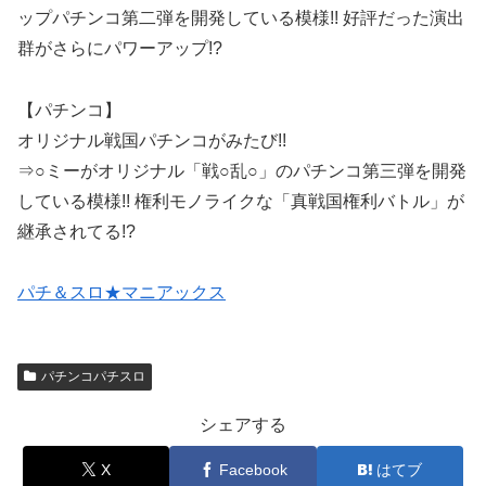
ップパチンコ第二弾を開発している模様!! 好評だった演出
群がさらにパワーアップ!?
【パチンコ】
オリジナル戦国パチンコがみたび!!
⇒○ミーがオリジナル「戦○乱○」のパチンコ第三弾を開発
している模様!! 権利モノライクな「真戦国権利バトル」が
継承されてる!?
パチ＆スロ★マニアックス
パチンコパチスロ
シェアする
X
Facebook
はてブ