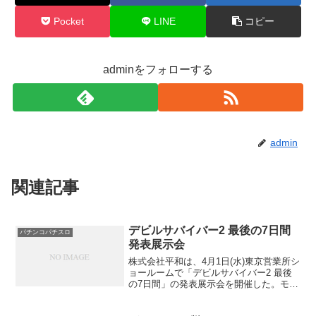
Pocket
LINE
コピー
adminをフォローする
admin
関連記事
デビルサバイバー2 最後の7日間
パチンコパチスロ
発表展示会
株式会社平和は、4月1日(水)東京営業所シ
ョールームで「デビルサバイバー2 最後
の7日間」の発表展示会を開催した。モチ
ーフは、プレイヤーに壮絶な選択を迫り
続ける独自の世界観