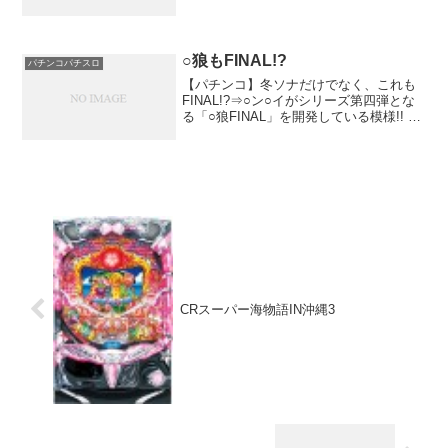
何だか凄そう!【パチンコ】エディ・マー
フィーがパ
○狼もFINAL!?
パチンコパチスロ
【パチンコ】冬ソナだけでなく、これも
FINAL!?⇒○ン○イがシリーズ第四弾とな
る「○狼FINAL」を開発している模様!! 早
ければGW前あたりに登場か!?【パチン
コ】あの人気霊感タレン
CRスーパー海物語IN沖縄3