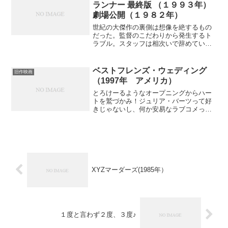
ランナー 最終版 （１９９３年）
劇場公開（１９８２年）
世紀の大傑作の裏側は想像を絶するもの
だった。監督のこだわりから発生するト
ラブル。スタッフは相次いで辞めてい
き、監督を非難するTシャツを着て反抗す
る始末。さらに難解さ故、多くの大事な
シーンがカットされいびつな編集から作
ベストフレンズ・ウェディング
旧作映画
品は大きく歪められた。お...
（1997年 アメリカ）
とろけーるようなオープニングからハー
トを鷲づかみ！ジュリア・バーツって好
きじゃないし、何か安易なラブコメって
感じで今まで未見だったんだけど、これ
が‥‥。超素敵な映画だったんです。ス
トーリーを紹介しても面白さは伝わらな
いので省きますが、とにか...
XYZマーダーズ(1985年）
１度と言わず２度、３度♪