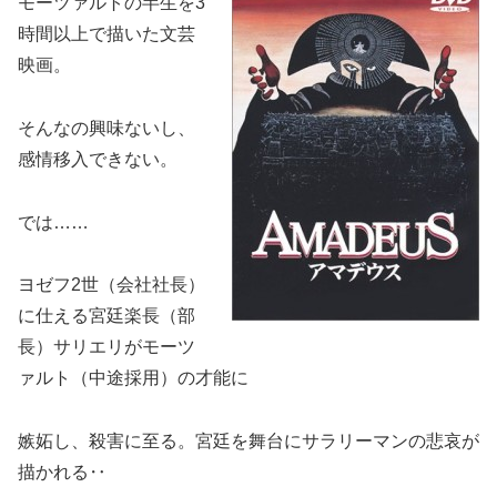
モーツァルトの半生を3
時間以上で描いた文芸
映画。
そんなの興味ないし、
感情移入できない。
では……
ヨゼフ2世（会社社長）
に仕える宮廷楽長（部
長）サリエリがモーツ
ァルト（中途採用）の才能に
嫉妬し、殺害に至る。宮廷を舞台にサラリーマンの悲哀が
描かれる‥