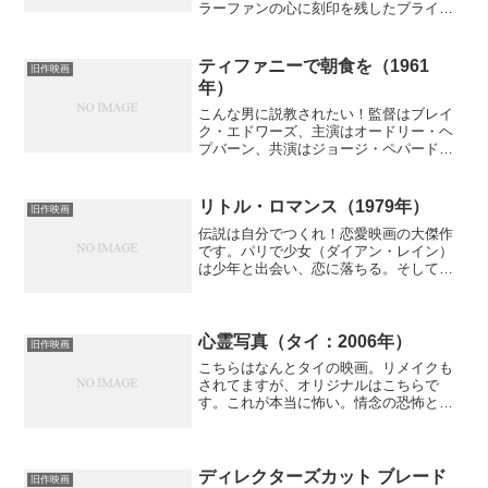
ラーファンの心に刻印を残したブライア
ン・ユズナ。お話は死んだ彼女をゾンビ
として蘇生し政府から逃げ回る！ そん
だけ。切なくなるほど陳腐な物語にシリ
ティファニーで朝食を（1961
旧作映画
アスなラブ・ストーリ...
年）
こんな男に説教されたい！監督はブレイ
ク・エドワーズ、主演はオードリー・ヘ
プバーン、共演はジョージ・ペパード。
音楽はヘンリー・マンシーニ。ファッシ
ヨンはジバンシー。原作はアメリカ文学
の巨人カポーティー。こうやって挙げて
リトル・ロマンス（1979年）
旧作映画
みると凄い映画ですね。書...
伝説は自分でつくれ！恋愛映画の大傑作
です。パリで少女（ダイアン・レイン）
は少年と出会い、恋に落ちる。そして偶
然知り合った老紳士（オリビア・ローレ
ンス）から「ヴェニスにあるため息の橋
でキスをすると永遠に結ばれる」という
伝説を聞かされる。2人は...
心霊写真（タイ：2006年）
旧作映画
こちらはなんとタイの映画。リメイクも
されてますが、オリジナルはこちらで
す。これが本当に怖い。情念の恐怖とい
う点では日本の怪談映画に近い肌触りが
あります。Jホラーの影響も伺えますが、
タイならではの湿度と熱気が一層恐怖を
引き立て未体験の恐怖が味...
ディレクターズカット ブレード
旧作映画