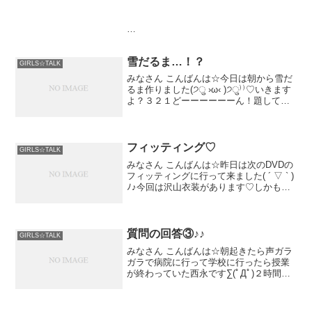
雪だるま…！？
GIRLS☆TALK
みなさん こんばんは☆今日は朝から雪だ
るま作りました(੭ु ›ω‹ )੭ु⁾⁾♡いきます
よ？３２１どーーーーーーん！題して
「殺人現場…。」もう家の下に降りた時
所在地
は結構いろんな雪...
フィッティング♡
GIRLS☆TALK
みなさん こんばんは☆昨日は次のDVDの
フィッティングに行って来ました( ´ ▽ ` )
ﾉ♪今回は沢山衣装があります♡しかも全
部可愛いの～(((o(*ﾟ▽ﾟ*)o)))なかでもイン
〒101-0033 東京都千代田区神田岩本町１
パクトがあったのが...
－１ 岩本町ビル７階
質問の回答③♪♪
GIRLS☆TALK
みなさん こんばんは☆朝起きたら声ガラ
ガラで病院に行って学校に行ったら授業
が終わっていた西永です∑(ﾟДﾟ)２時間目
から行ったのに(°_°)大掃除だから、授業
１時間しかなかった
JR 秋葉原駅 昭和通り口 徒歩２分