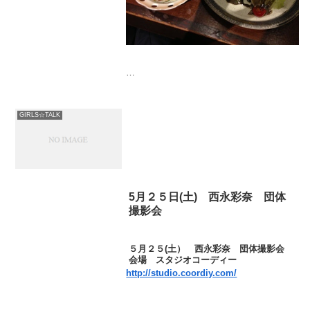
これプラス、厚揚げ豆腐( ´ ▽ ` )ﾉ
GIRLS☆TALK
味薄くて、京都料理最強！！！
四国行くのは、小学生のときぶりだからド
キドキだー♬╰('ω' )╯Ξ╰( 'ω')╯♪
5月２５日(土) 西永彩奈 団体
撮影会
明日も一日、がんばります⋆*
５月２５(土） 西永彩奈 団体撮影会
会場 スタジオコーディー
http://studio.coordiy.com/