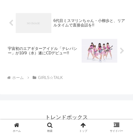
6代目ミスマリンちゃん・小柳歩と、リア
ルタイムで直接会話を!!
都営新宿線 岩本町駅 A３出口 すぐ
宇宙初のエアギターアイドル「テレパシ
ー」が10/9（水）遂にCDデビュー!!
ビルの1階にデイリーヤマザキとマックが
ホーム
GIRLS☆TALK
入っています。そのデイリーとマックの間
の通路を入って、手前ではなく奥のエレベ
ーターで7階までお越しください。
トレンドボックス
© 2010 トレンドボックス.
進んで左手にスタジオが見えてきます
ホーム
検索
トップ
サイドバー