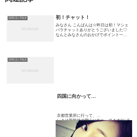
初！チャット！
GIRLS☆TALK
みなさん こんばんは☆昨日は初！マシェ
バラチャットありがとうございました♡
なんとみなさんのおかげでポイント一位
になりました♡ティアラ！！！！！嬉し
かったな～(((o(*ﾟ▽ﾟ*)o...
GIRLS☆TALK
四国に向かって…
京都営業所に行って、
いまは新幹線で岡山に向かってます(੭ु꒪
꒫꒪)੭ु⁾⁾