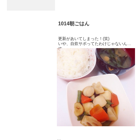
1014朝ごはん
更新があいてしまった！(笑)
いや、自炊サボってたわけじゃないんで
す…
作ったけど手抜きすぎたんで載せません
でした(´•ω•`；)
といっても、手抜きだけど！
今日の朝ごはん！