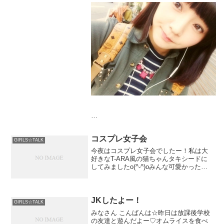
ごはん
なめたけとワカメのお味噌汁
使い切った野菜の煮物
みんなにも言われたけど案外和食ばっか作
ってるね！
洋食チャレンジしてみよ(´⊙ω⊙`)♡
さて！学生してきます！
／￣￣￣￣￣￣￣￣ ＼
コスプレ女子会
| 行ってきまぁ～す♪ |
GIRLS☆TALK
＼＿＿＿＿＿ ＿＿_／
今夜はコスプレ女子会でしたー！私は大
∨
好きなT-ARA風の猫ちゃんタキシードに
(´・ω・）
してみましたo(^-^)oみんな可愛かったー♪
ぶお～ん( ⊃┳⊃
でもでも、本番はこれからやでー！！
ε´ヽＪ⌒ノ
（ （ ・ω・）
≡≡≡◎-◎^^⊃^⊃
JKしたよー！
GIRLS☆TALK
みなさん こんばんは☆昨日は放課後学校
の友達と遊んだよー♡オムライスを食べ