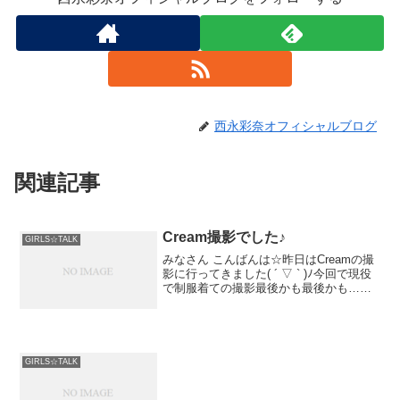
西永彩奈オフィシャルブログ
関連記事
Cream撮影でした♪
GIRLS☆TALK
みなさん こんばんは☆昨日はCreamの撮
影に行ってきました( ´ ▽ ` )ﾉ今回で現役
で制服着ての撮影最後かも最後かも…と
言いながらまたまた着ることが出来たよ
ーヽ(；▽；)ノ♡Creamさん...
GIRLS☆TALK