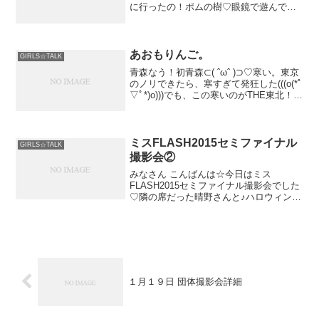
に行ったの！ポムの樹♡眼鏡で遊んでみ
たりカラオケ行ったり！楽しかったね～
♡そんな今日はずっと勉...
あおもりんご。
GIRLS☆TALK
青森なう！初青森⊂( ˆωˆ )⊃♡寒い。東京
のノリできたら、寒すぎて発狂した(((o(*ﾟ
▽ﾟ*)o)))でも、この寒いのがTHE東北！と
いう感じでなかなかよいです♡青森とい
えば、りんご！せん...
ミスFLASH2015セミファイナル
GIRLS☆TALK
撮影会②
みなさん こんばんは☆今日はミス
FLASH2015セミファイナル撮影会でした
♡隣の席だった晴野さんと♪ハロウィンが
近いということでファンの方からコスプ
レ衣装をプレゼントしてもらった...
１月１９日 団体撮影会詳細