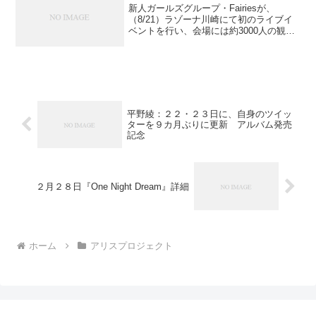
新人ガールズグループ・Fairiesが、
（8/21）ラゾーナ川崎にて初のライブイ
ベントを行い、会場には約3000人の観客
が集まった。デビュー曲「More Kiss」な
どを披露すると、デビュー前とは思えな
い盛り上がりとなった。彼女達のデビュ
ー...
平野綾：２２・２３日に、自身のツイッ
ターを９カ月ぶりに更新 アルバム発売
記念
２月２８日『One Night Dream』詳細
ホーム
アリスプロジェクト