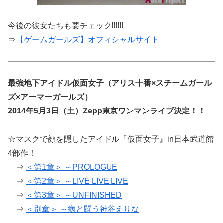
今後の彼女たちも要チェック!!!!!!
⇒
【ゲームガールズ】オフィシャルサイト
最強地下アイドル仮面女子（アリス十番×スチームガール
ズ×アーマーガールズ）
2014年5月3日（土）Zepp東京ワンマンライブ決定！！
☆マスクで顔を隠したアイドル『仮面女子』in日本武道館
4部作！
⇒
＜第1章＞ ～PROLOGUE
⇒
＜第2章＞ ～LIVE LIVE LIVE
⇒
＜第3章＞ ～UNFINISHED
⇒
＜別章＞ ～病と闘う神谷えりな