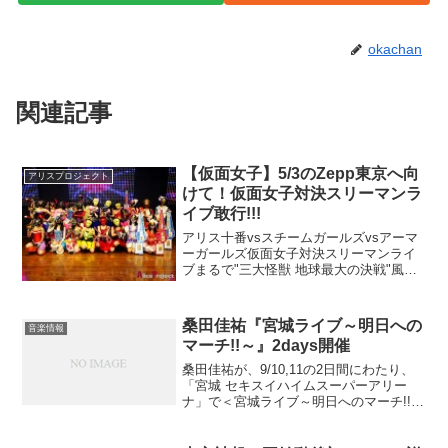
okachan
関連記事
【仮面女子】5/3のZepp東京へ向
アリスプロジェクト
けて！仮面女子対決スリーマンラ
イブ敢行!!!
アリス十番vsスチームガールズvsアーマ
ーガールズ仮面女子対決スリーマンライ
ブまるで"三大怪獣 地球最大の決戦"風な
ワクワクを感じさせるタイトルで、
1/16（水）秋葉原パームスにて仮面女子
のスリーマンライブが開催された。その
桑田佳祐『宮城ライブ～明日への
音楽情報
数時間前、今年成...
マーチ!!～』2days開催
桑田佳祐が、9/10,11の2日間にわたり、
「宮城 セキスイハイムスーパーアリー
ナ」で＜宮城ライブ～明日へのマーチ!!～
＞を開催することを発表。桑田佳祐にと
っては、2010年夏に一時活動から実質的