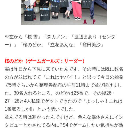
※左から「桜 雪」「森カノン」「渡辺まあり（センタ
ー）」「桜のどか」「立花あんな」「窪田美沙」
桜のどか（ゲームガールズ：リーダー）
実は昨日から下見に来ていたんです。その時には既に数名
の方が並ばれてて『これはヤバイ！』と思って今日の始発
で5時ぐらいから整理券配布の午前11時まで並び続けまし
た。30名入れるところ、のどかは25番で、その後26・
27・28と4人私達でゲットできたので『よっしゃ！これは
1番取るしか!!』という勢いでした。
並んでる時は寒かったんですけど、色んな媒体さんにイン
タビューとかされてる内にPS4でゲームしたい気持ちが熱