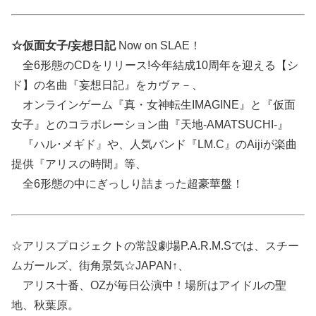
☆仮面女子/妄想日記
Now on SLAE！
全6形態のCDをリリース!今年結成10周年を迎える【シ
ド】の名曲『妄想日記』をカヴァ－、
オンラインゲーム『真・女神転生IMAGINE』と『仮面
女子』とのコラボレーション曲『天地-AMATSUCHI-』
『ハル･メギド』や、人気バンド『LM.C』のAijiが楽曲
提供『アリスの時間』等、
全6形態の中にぎっしり詰まった超豪華盤！
☆アリスプロジェクトの常設劇場P.A.R.M.Sでは、スチー
ムガールズ、街角景気☆JAPAN↑、
アリス十番、OZが毎日公演中！場所はアイドルの聖
地、秋葉原。