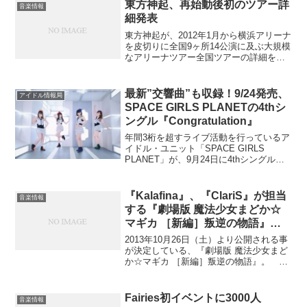
な復帰ライヴ。震災後、チーム・アミュ
東方神起、再始動後初のツアー詳
音楽情報
ーズ!!...
細発表
東方神起が、2012年1月から横浜アリーナ
を皮切りに全国9ヶ所14公演に及ぶ大規模
なアリーナツアー全国ツアーの詳細を発
表。【東方神起 LIVE TOUR 2012 ～
TONE～】1/18(水) 横浜アリーナ 17：
30/18：301/19(...
最新”交響曲”も収録！9/24発売、
アイドル情報局
SPACE GIRLS PLANETの4thシ
ングル『Congratulation』
年間3桁を超すライブ活動を行っているア
イドル・ユニット「SPACE GIRLS
PLANET」が、9月24日に4thシングル
『Congratulation』を発売する。 半年前
となる3月にリリースした3rdシングル
『Calling U』が...
『Kalafina』、『ClariS』が担当
音楽情報
する『劇場版 魔法少女まどか☆
マギカ ［新編］叛逆の物語』主
題歌のシングル発売決定！
2013年10月26日（土）より公開される事
が決定している、『劇場版 魔法少女まど
か☆マギカ ［新編］叛逆の物語』。 そ
の主題歌を3人組女性ボーカルユニット
『Kalafina』と、現役女子高生ユニット
『ClariS』がそれぞれ担当する事は既...
Fairies初イベントに3000人
音楽情報