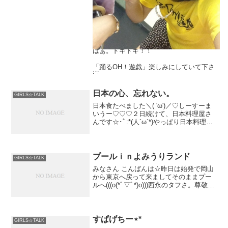
東京から応援したいと思います＼(^o^)／
彩奈も一週間後は横浜相鉄劇場にいるんだ
よ～♡
はぁ。ドキドキ！！
「踊るOH！遊戯」楽しみにしていて下さ
い。
おやすみなさい！
日本の心、忘れない。
GIRLS☆TALK
舞台｢踊るOH！遊戯」
日本食たべました＼( 'ω')／♡しーすーま
バリッちょ★
いうー♡♡♡２日続けて、日本料理屋さ
2013年7月11日(木)～15日(月)
んです☆･ﾟ:*(人´ω`*)やっぱり日本料理が
一番♩日本の心、忘れずに！ですね！明
横浜相鉄本多劇場
日からは、ハードな
詳しくは→
コチラ☆
プールｉｎよみうりランド
GIRLS☆TALK
チケットご購入の際は西永彩奈でよろしく
みなさん こんばんは☆昨日は始発で岡山
お願いします♡
から東京へ戻って来ましてそのままプー
ルへ(((o(*ﾟ▽ﾟ*)o)))西永のタフさ。尊敬で
しょ？笑メンバーはさあやんとほっしー
写真は、しづかさんと！
♡久しぶりにこの三人...
すぱげちー⋆*
GIRLS☆TALK