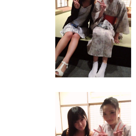
『KEIKI～夏目漱石推理帳』を観劇しに
行きました♡
エアスタさんの舞台を観劇しに行くのは
今回が二回目！
りほさんかっこよかったな～。
難しいお話だったけどとっても分かりや
すく
タイムスリップした気分になりました( ´
▽ ` )ﾉ
終演後にりほさんと♡