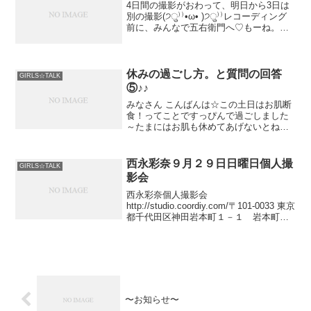
4日間の撮影がおわって、明日から3日は
別の撮影(੭ु⁾⁾•ω• )੭ु⁾⁾レコーディング
前に、みんなで五右衛門へ♡もーね。う
んまーっ！！！あゆにゃん、パスタだい
すきなの♡だ
休みの過ごし方。と質問の回答
GIRLS☆TALK
⑤♪♪
みなさん こんばんは☆この土日はお肌断
食！ってことですっぴんで過ごしました
～たまにはお肌も休めてあげないとねと
りあえず、よく寝たかな(((o(*ﾟ▽ﾟ*)o)))こ
れでもか！ってぐらい...
西永彩奈９月２９日日曜日個人撮
GIRLS☆TALK
影会
西永彩奈個人撮影会
http://studio.coordiy.com/〒101-0033 東京
都千代田区神田岩本町１－１ 岩本町ビ
ル７階JR 秋葉原駅 昭和通り口 徒歩２分
都営新宿線 岩本町駅 A３出口 すぐビルの
1階にデイリ
〜お知らせ〜