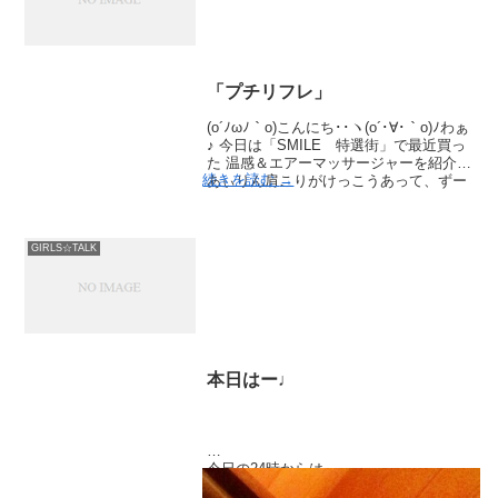
「プチリフレ」
(o´ﾉωﾉ｀o)こんにち･･ヽ(o´･∀･｀o)ﾉわぁ
♪ 今日は「SMILE 特選街」で最近買っ
た 温感＆エアーマッサージャーを紹介♪
続きを読む
→
あぃりん肩こりがけっこうあって、ずー
っと マッサージ機がめっちゃほしかった
んだよね …
GIRLS☆TALK
本日はー♩
今日の24時からは
世界さまぁ～リゾート┏( ∵)┛♡