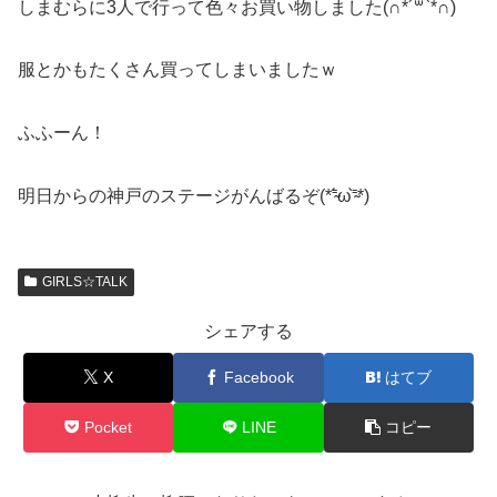
しまむらに3人で行って色々お買い物しました(∩*´꒳`*∩)
服とかもたくさん買ってしまいましたｗ
ふふーん！
明日からの神戸のステージがんばるぞ(*⁼̴́ω⁼̴̀*)
GIRLS☆TALK
シェアする
X
Facebook
はてブ
Pocket
LINE
コピー