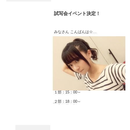
試写会イベント決定！
みなさん こんばんは☆
【～お知らせ～】
西永彩奈初主演映画をみんなで祝う
記念試写会with佐伯いづみ
日時：2014年9月21日（日）
１部：15：00～
２部：18：00～
（入れ替え制）
料金：各部前売り3500円
バリッちょ★
当日4000円