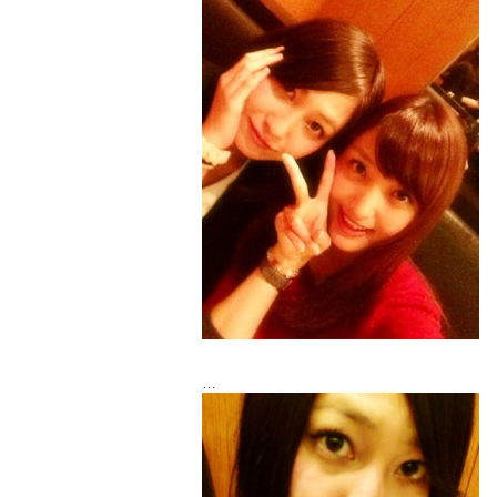
今回のゲストは、
日村さんです(´｡･ω･｡`)♪*。
そして今日は、大浦育子ちゃんとご飯で
ーと。
ぱすたたべました♩