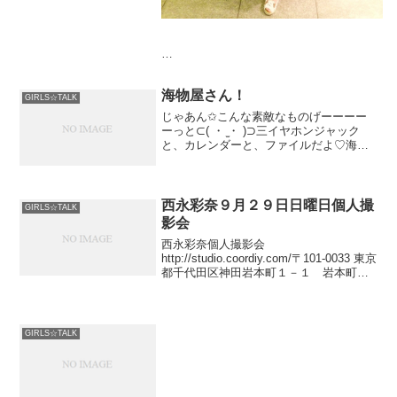
かわいいものにかこまれてると、
すごーいしあわせ(´｡･x∩｀)*.゜
海物屋さん！
GIRLS☆TALK
じゃあん✩こんな素敵なものげーーーー
明日もいい日になりますように。
ーっと⊂( ・ ̫・ )⊃三イヤホンジャック
ばいばいきーん。
と、カレンダーと、ファイルだよ♡海物
屋さんで買えるよん♫こちらから✩最近ジ
ョジョの奇妙な冒険に...
西永彩奈９月２９日日曜日個人撮
GIRLS☆TALK
影会
西永彩奈個人撮影会
http://studio.coordiy.com/〒101-0033 東京
都千代田区神田岩本町１－１ 岩本町ビ
ル７階JR 秋葉原駅 昭和通り口 徒歩２分
都営新宿線 岩本町駅 A３出口 すぐビルの
1階にデイリ
GIRLS☆TALK