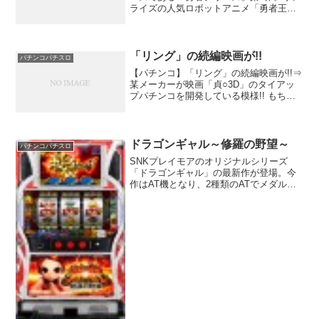
ライズの人気ロボットアニメ「勇者王ガ
オガイガー」がパチンコになって登場。○
スペック「MWB」大当り確率
1/397.182、確変80％。「MWC」大当り
確率1/30...
「リング」の続編映画が!!
パチンコパチスロ
【パチンコ】「リング」の続編映画が!!⇒
某メーカーが映画「貞○3D」のタイアッ
プパチンコを開発している模様!! もちろ
ん、藤○事からと思いきや…!?【パチン
コ】寅さんに並ぶ
ドラゴンギャル～修羅の野望～
パチンコパチスロ
SNKプレイモアのオリジナルシリーズ
「ドラゴンギャル」の最新作が登場。今
作はAT機となり、2種類のATでメダルを
増やす仕様。AT「闘BONUS」は継続抽
選タイプ。AT「天RUSH」はゲーム数上
乗せタイプ。2種類のATが織りなすルー
プで大量メ...