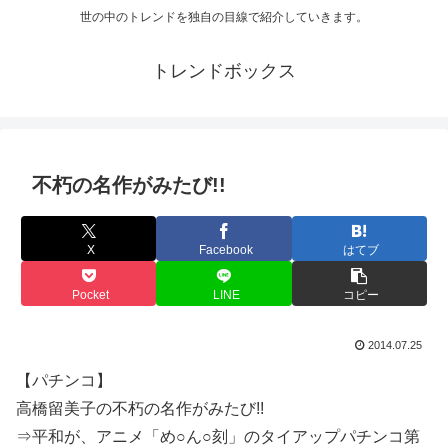
世の中のトレンドを独自の目線で紹介していきます。
トレンドボックス
不朽の名作がみたび!!
X
Facebook
はてブ
Pocket
LINE
コピー
2014.07.25
【パチンコ】
高橋留美子の不朽の名作がみたび!!
⇒平和が、アニメ「め○ん○刻」のタイアップパチンコ第