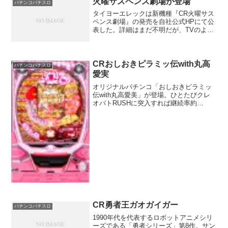
火曜サスペンス劇場が登場
パチンコパチスロ
タイヨーエレックは新機種『CR火曜サス
ペンス劇場』の発売を自社公式HPにて公
表した。詳細はまだ不明だが、TVのよう
に詳細は時間が経つに連れ今後明らかに
されるだろう。続報を待
CRおしおきピラミッ伝with丸高
パチンコパチスロ
愛実
オリジナルパチンコ「おしおきピラミッ
伝with丸高愛美」が登場。ひとたびクレ
オパトRUSHに突入すれば継続率約
97.6%、平均約42連の大連チャンが待っ
ている。ピラミッドの秘宝を守護する6人
の守護神をおしおきして秘宝ゲットだ！○
スペック発売...
CR勇者王ガオガイガー
パチンコパチスロ
1990年代を代表するロボットアニメシリ
ーズである「勇者シリーズ」第8作。サン