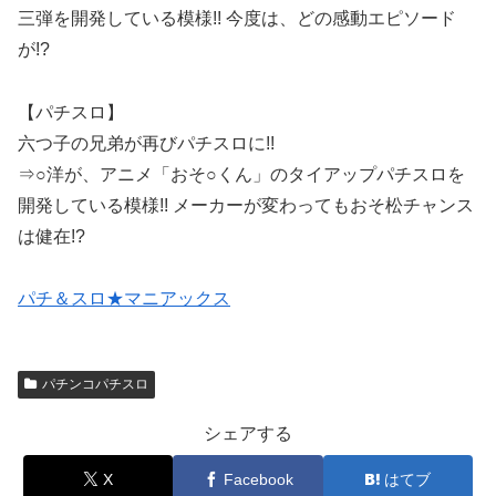
三弾を開発している模様!! 今度は、どの感動エピソード
が!?
【パチスロ】
六つ子の兄弟が再びパチスロに!!
⇒○洋が、アニメ「おそ○くん」のタイアップパチスロを
開発している模様!! メーカーが変わってもおそ松チャンス
は健在!?
パチ＆スロ★マニアックス
パチンコパチスロ
シェアする
X
Facebook
はてブ