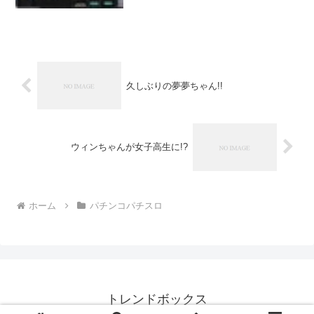
久しぶりの夢夢ちゃん!!
ウィンちゃんが女子高生に!?
ホーム
パチンコパチスロ
トレンドボックス