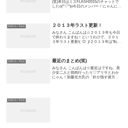
(笑)本日はミスFLASH2015のチャットで
したo(^▽^)o今日のメンバー！にゃんにゃ
んポイント１位でティアラ被らせて貰え
たよ(T . T)♡本当に有難うござ...
２０１３年ラスト更新！
GIRLS☆TALK
みなさん こんばんは☆２０１３年も今日
で終わりますね！というわけで、２０１
３年ラスト更新\( ˙Ο˙ )/２０１３年は“転
機”の年でした。事務所を移籍したり、高
校も転校したりと
最近のまとめ(笑)
GIRLS☆TALK
みなさん こんばんは☆最近はですね、美
少女二人と焼肉行ったり♡アリサとわか
にゃん！加藤光大氏の「針が指す彼方ま
で」を観劇しおまけにチェキを買わされ
たり(笑)友達のバイト先
GIRLS☆TALK