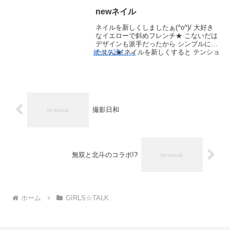
newネイル
ネイルを新しくしましたぁ(^o^)/ 大好き
なイエローで斜めフレンチ★ こないだは
デザインも派手だったから シンプルにし
続きを読む
→
たよん★ ネイルを新しくすると テンショ
ンあがるっ！ これってやっぱり、女子で
すね。 今回行ったネイ …
撮影日和
無双と北斗のコラボ!?
ホーム
GIRLS☆TALK