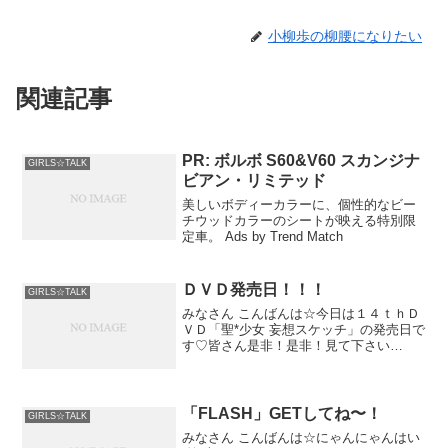
小柳歩の柳腰になりたい
関連記事
PR: ボルボ S60&V60 スカンジナ
GIRLS☆TALK
ビアン・リミテッド
美しいボディーカラーに、個性的なビー
チウッドカラーのシートが映える特別限
定車。 Ads by Trend Match
ＤＶＤ発売日！！！
GIRLS☆TALK
みなさん こんばんは☆今日は１４ｔｈＤ
ＶＤ「聖*少女 妄想スケッチ」の発売日で
す♡皆さん是非！是非！見て下さい
(///o///)♡沢山の人に見てもらえたらいい
なー♪彩奈の先生になった
「FLASH」GETしてね〜！
GIRLS☆TALK
みなさん こんばんは☆にゃんにゃんはい