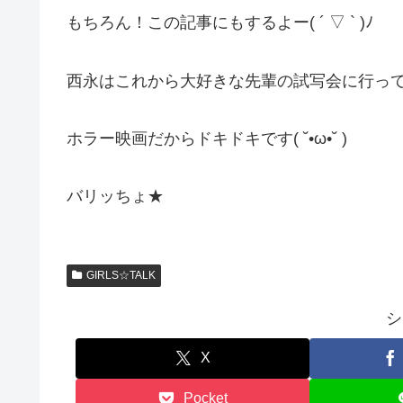
もちろん！この記事にもするよー( ´ ▽ ` )ﾉ
西永はこれから大好きな先輩の試写会に行っ
ホラー映画だからドキドキです( ˘•ω•˘ )
バリッちょ★
GIRLS☆TALK
シ
X
Pocket