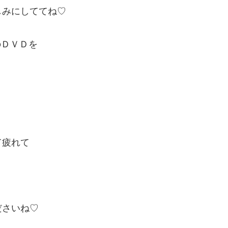
しみにしててね♡
のＤＶＤを
て疲れて
ださいね♡