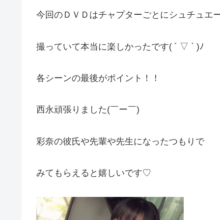
今回のＤＶＤはチャプターごとにシュチュエ
撮っていて本当に楽しかったです( ´ ▽ ` )ﾉ
各シーンの最後がポイント！！
西永頑張りました(￣ー￣)
彩奈の彼氏や先輩や先生になったつもりで
みてもらえると嬉しいです♡