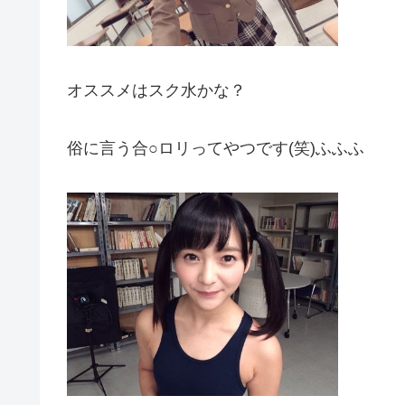
オススメはスク水かな？
俗に言う合○ロリってやつです(笑)ふふふ