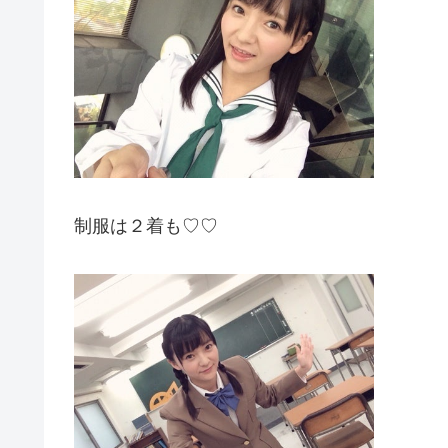
制服は２着も♡♡