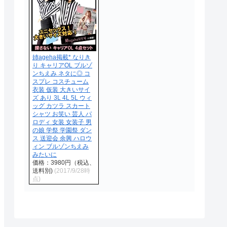
姉ageha掲載* なりき
り キャリアOL ブルゾ
ンちえみ ネタに◎ コ
スプレ コスチューム
衣装 仮装 大きいサイ
ズ あり 3L 4L 5L ウィ
ッグ カツラ スカート
シャツ お笑い 芸人 パ
ロディ 女装 女装子 男
の娘 学祭 学園祭 ダン
ス 送迎会 余興 ハロウ
ィン ブルゾンちえみ
みたいに
価格：3980円（税込、
送料別)
(2017/9/28時
点)