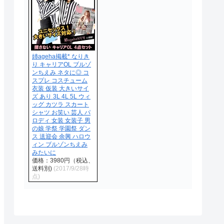
姉ageha掲載* なりき
り キャリアOL ブルゾ
ンちえみ ネタに◎ コ
スプレ コスチューム
衣装 仮装 大きいサイ
ズ あり 3L 4L 5L ウィ
ッグ カツラ スカート
シャツ お笑い 芸人 パ
ロディ 女装 女装子 男
の娘 学祭 学園祭 ダン
ス 送迎会 余興 ハロウ
ィン ブルゾンちえみ
みたいに
価格：3980円（税込、
送料別)
(2017/9/28時
点)