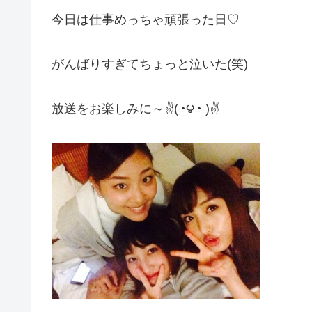
今日は仕事めっちゃ頑張った日♡
がんばりすぎてちょっと泣いた(笑)
放送をお楽しみに～✌(◔౪◔ )✌