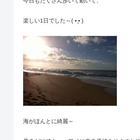
今日もたくさん歩いて動いて、
楽しい1日でした～( • ̫• )
海がほんとに綺麗～