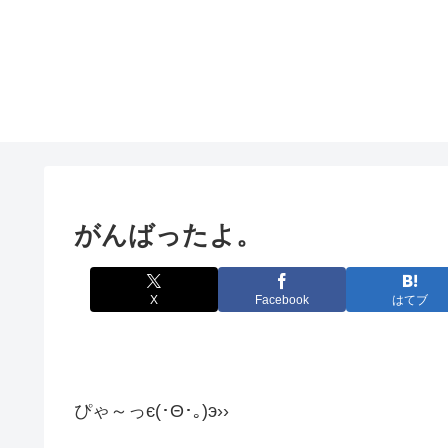
がんばったよ。
X
Facebook
はてブ
ぴゃ～っє(･Θ･｡)э››