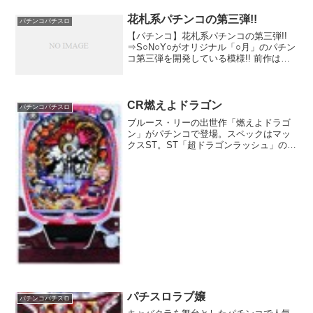
花札系パチンコの第三弾!!
パチンコパチスロ
【パチンコ】花札系パチンコの第三弾!!
⇒S○N○Y○がオリジナル「○月」のパチン
コ第三弾を開発している模様!! 前作は外
伝でしたが…!?【パチンコ】映画にもな
ったアクションゲ
CR燃えよドラゴン
パチンコパチスロ
ブルース・リーの出世作「燃えよドラゴ
ン」がパチンコで登場。スペックはマッ
クスST。ST「超ドラゴンラッシュ」の継
続率は約90%だ！○スペック発売スペック
はマックスSTとミドルSTの2種類。「激
怒」大当り確率1/394.8、確変突入率
80.8...
パチスロラブ嬢
パチンコパチスロ