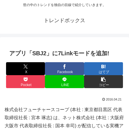
世の中のトレンドを独自の目線で紹介していきます。
トレンドボックス
アプリ「SBJ2」に7Linkモードを追加!
X
Facebook
はてブ
Pocket
LINE
コピー
2016.04.21
株式会社フューチャースコープ (本社 : 東京都目黒区 代表
取締役社長 : 宮本 琢志) は、ネット株式会社 (本社 : 大阪府
大阪市 代表取締役社長 : 国本 幸司) が配信している実機ア