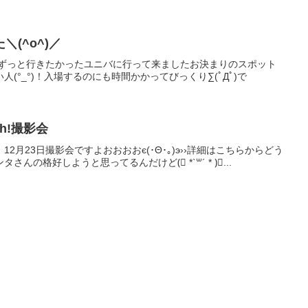
(^o^)／
はずっと行きたかったユニバに行って来ましたお決まりのスポット
(°_°)！入場するのにも時間かかってびっくり∑(ﾟДﾟ)で
esh!撮影会
2月23日撮影会ですよおおおおє(･Θ･｡)э››詳細はこちらからどう
んの格好しようと思ってるんだけど(⃔ *`꒳´ * )⃕...