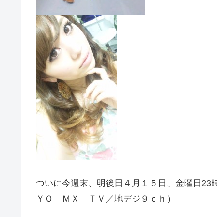
ついに今週末、明後日４月１５日、金曜日23
ＹＯ ＭＸ ＴＶ／地デジ９ｃｈ）