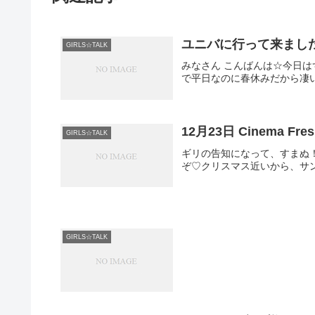
ユニバに行って来ました＼
GIRLS☆TALK
みなさん こんばんは☆今日
で平日なのに春休みだから凄い人
12月23日 Cinema Fr
GIRLS☆TALK
ギリの告知になって、すまぬ！1
ぞ♡クリスマス近いから、サンタさ
GIRLS☆TALK