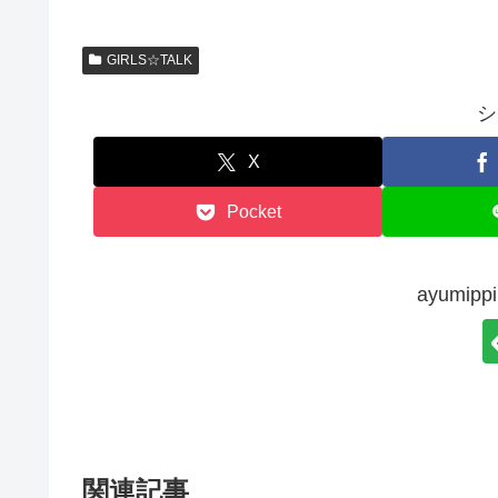
GIRLS☆TALK
シ
X
Pocket
ayumi
関連記事