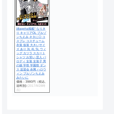
姉ageha掲載* なりき
り キャリアOL ブルゾ
ンちえみ ネタに◎ コ
スプレ コスチューム
衣装 仮装 大きいサイ
ズ あり 3L 4L 5L ウィ
ッグ カツラ スカート
シャツ お笑い 芸人 パ
ロディ 女装 女装子 男
の娘 学祭 学園祭 ダン
ス 送迎会 余興 ハロウ
ィン ブルゾンちえみ
みたいに
価格：3980円（税込、
送料別)
(2017/9/28時
点)