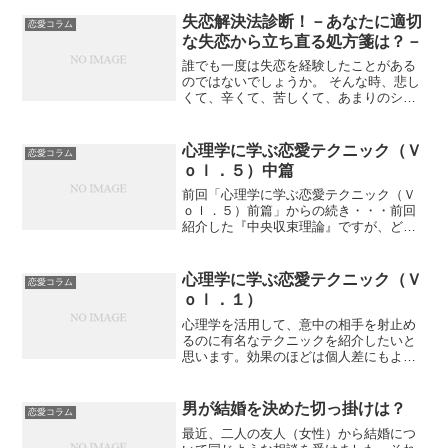
のを求めて女子会開くこともあるんです
けどね☆せっかく女子だけ...
失恋解決法診断！－あなたに適切
恋愛コラム
な失恋から立ち直る処方箋は？－
誰でも一度は失恋を経験したことがある
のではないでしょうか。 そんな時、悲し
くて、辛くて、苦しくて、あまりのショ
ックで寝れなくなったり、何に対しても
やる気が起きなくなってしまったり、胸
が詰まって食が喉を通らなくなったり、
心理学に学ぶ恋愛テクニック（Ｖ
恋愛コラム
眠りから目が覚めた時、...
ｏｌ．５）中篇
前回「心理学に学ぶ恋愛テクニック（Ｖ
ｏｌ．５）前篇」からの続き・・・前回
紹介した『中央収束理論』ですが、どう
すれば優位に立てるかの方法を説明する
前に、前回の冒頭にあげた「都合のいい
体だけの関係」が、どうして成り立って
心理学に学ぶ恋愛テクニック（Ｖ
恋愛コラム
しまうのかを検証してみま...
ｏｌ．１）
心理学を活用して、意中の相手を射止め
るのに有名なテクニックを紹介したいと
思います。効果のほどは個人差にもより
ますし、どのくらいの成功率が期待され
るかはわりませんが、科学的に効果を解
明されているものもあるようなので、少
男が結婚を決めた切っ掛けは？
恋愛コラム
なくとも占いや神社参りを...
最近、二人の友人（女性）から結婚につ