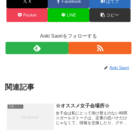
X
Facebook
はてブ
Pocket
LINE
コピー
Aoki Saoriをフォローする
Aoki Saori
関連記事
☆オススメ女子会場所☆
恋愛コラム
女子会は私にとって掛け替えのない時間
☆ガールズトークは、定番の恋バナだけ
じゃなくて、情報を交換したり、グチを
言い合ったり。友情を深めて、ストレス
発散して、癒されて。単純に美味しいも