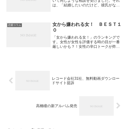
いて同じような相談を受けました。それ
は、「結婚したいのだけど、彼氏がなか
なか結婚に踏み込んでくれない。どうや
ったら、彼が結婚を決断してくれるのだ
ろう・・・」という内容です。一人は３
０歳の女性で、４年前から...
女から嫌われる女！ ＢＥＳＴ１
恋愛コラム
０
「女から嫌われる女！」のランキングで
す。女性が女性を評価する時の目が一番
厳しいかも？！女性の辛口トークが炸裂
です（笑）１位 男の前で態度を変える
女女の前ではガサツな言葉遣いなのに、
男の前になるとぶりっこ口調で声のトー
ンまで上がる。女同士でカ...
レコード会社31社、無料動画ダウンロー
ドサイト提訴
高橋瞳の新アルバム発売