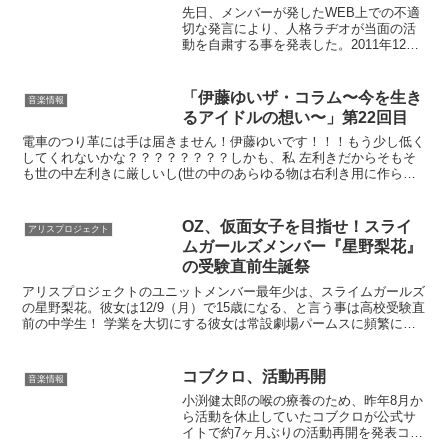
先日、メンバーが発したWEB上での不適
切な発言により、人格ラヂオが当面の活
動を自粛する事を発表した。2011年12月
16日（金）インストアイベント店舗：ブ
ランドエックス⇒中止2011年12月25日
（日）渋谷公会堂ワンマン公演⇒公演中
「伊藤ゆいザ・コラム〜今を生き
音楽情報
止201...
るアイドルの想い〜」第22回目
電車のつり革には手は届きません！伊藤ゆいです！！！もう少し低く
してくれないかな？？？？？？？？しかも、私 左利きだからそもそ
も世の中左利きに厳しいし(世の中のあらゆる物は右利き用に作られ
ている)世の中生きていくの難しすぎる。はい、そんなわけ...
OZ、仮面女子を目指せ！スライ
アリスプロジェクト
ムガールズメンバー『星野梨花』
の受験直前生誕祭
アリスプロジェクトのユニットメンバー最年少は、スライムガールズ
の星野梨花。彼女は12/9（月）で15歳になる、と言う事は高校受験直
前の中学生！ 学業を大切にする彼女は常設劇場パームスに頻繁に来
れず、最初はずっと研究生としてステージにも立てず...
コブクロ、活動再開
音楽情報
小渕健太郎の喉の療養のため、昨年8月か
ら活動を休止していたコブクロが公式サ
イトで約7ヶ月ぶりの活動再開を発表コブ