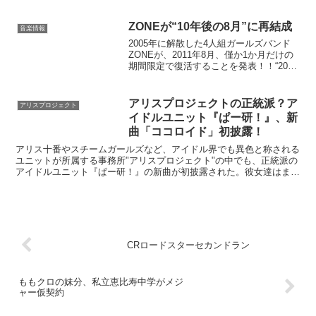
クロオフィシャルホームページ
ZONEが“10年後の8月”に再結成
音楽情報
2005年に解散した4人組ガールズバンド
ZONEが、2011年8月、僅か1か月だけの
期間限定で復活することを発表！！“2011
年8月”とは、彼女ら最大のヒット曲
「secret base～君がくれたもの～」の発
売から10年の節目にあたり、「1...
アリスプロジェクトの正統派？ア
アリスプロジェクト
イドルユニット『ぱー研！』、新
曲「ココロイド」初披露！
アリス十番やスチームガールズなど、アイドル界でも異色と称される
ユニットが所属する事務所"アリスプロジェクト"の中でも、正統派の
アイドルユニット『ぱー研！』の新曲が初披露された。彼女達はま
だ、常設劇場P.A.R.M.Sでは前座。土日公演は、1...
CRロードスターセカンドラン
ももクロの妹分、私立恵比寿中学がメジ
ャー仮契約