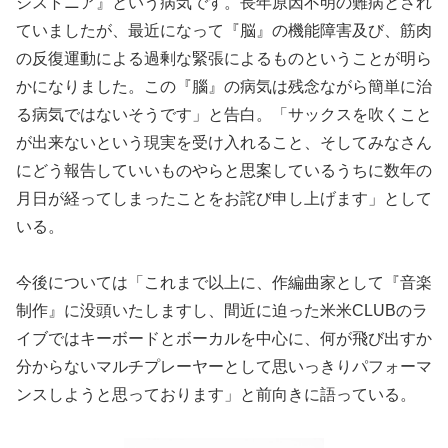
ジストニア』という病気です。長年原因不明の難病とされ
ていましたが、最近になって『脳』の機能障害及び、筋肉
の反復運動による過剰な緊張によるものということが明ら
かになりました。この『腦』の病気は残念ながら簡単に治
る病気ではないそうです」と告白。「サックスを吹くこと
が出来ないという現実を受け入れること、そしてみなさん
にどう報告していいものやらと思案しているうちに数年の
月日が経ってしまったことをお詫び申し上げます」として
いる。
今後については「これまで以上に、作編曲家として『音楽
制作』に没頭いたしますし、間近に迫った米米CLUBのラ
イブではキーボードとボーカルを中心に、何が飛び出すか
分からないマルチプレーヤーとして思いっきりパフォーマ
ンスしようと思っております」と前向きに語っている。