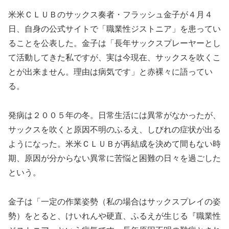
米米ＣＬＵＢのサックス奏者・フラッシュ金子が４月４
日、自身の公式サイトで「職業性ジストニア」を患ってい
ることを公表した。金子は「長年サックスプレーヤーとし
て活動してきた私ですが、実は今現在、サックスを吹くこ
とが出来ません。理由は病気です」と赤裸々に語ってい
る。
発病は２００５年の冬。日常生活には異常がなかったが、
サックスを吹くと原因不明のふるえ、しびれの症状が出る
ようになった。米米ＣＬＵＢが再結成を決めて間もない時
期、原因が分からない異常に苦悩と困難の日々を過ごした
という。
金子は「一定の作業姿勢（私の場合はサックスプレイの姿
勢）をとると、けいれんや硬直、ふるえが生じる『職業性