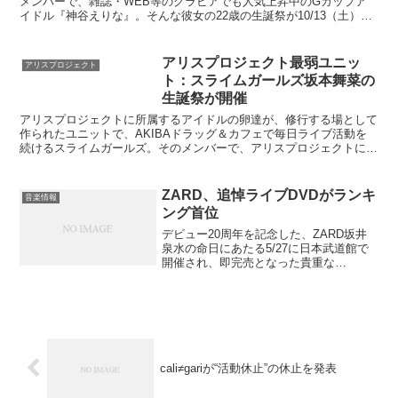
メンバーで、雑誌・WEB等のグラビアでも人気上昇中のGカップア
イドル『神谷えりな』。そんな彼女の22歳の生誕祭が10/13（土）、
秋葉原の常設劇場P.A.R.M.Sで開催された。...
アリスプロジェクト最弱ユニッ
アリスプロジェクト
ト：スライムガールズ坂本舞菜の
生誕祭が開催
アリスプロジェクトに所属するアイドルの卵達が、修行する場として
作られたユニットで、AKIBAドラッグ＆カフェで毎日ライブ活動を
続けるスライムガールズ。そのメンバーで、アリスプロジェクトに入
社してたった７ヶ月の坂本舞菜の生誕祭が秋葉原の常設劇...
ZARD、追悼ライブDVDがランキ
音楽情報
ング首位
デビュー20周年を記念した、ZARD坂井
泉水の命日にあたる5/27に日本武道館で
開催され、即完売となった貴重な
LIVE「What a beautiful memory ～
forever you～」が、先週DVD作品として
リリース。オリコン週...
cali≠gariが“活動休止”の休止を発表