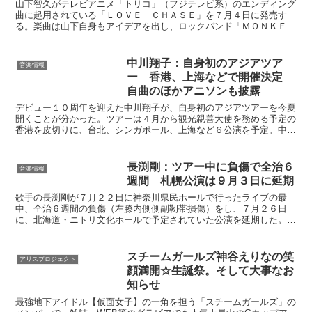
山下智久がテレビアニメ「トリコ」（フジテレビ系）のエンディング
曲に起用されている「ＬＯＶＥ ＣＨＡＳＥ」を７月４日に発売す
る。楽曲は山下自身もアイデアを出し、ロックバンド「ＭＯＮＫＥ
Ｙ ＭＡＪＩＫ」がプロデュースをしたダンスナンバー。困難に...
中川翔子：自身初のアジアツア
音楽情報
ー 香港、上海などで開催決定
自曲のほかアニソンも披露
デビュー１０周年を迎えた中川翔子が、自身初のアジアツアーを今夏
開くことが分かった。ツアーは４月から観光親善大使を務める予定の
香港を皮切りに、台北、シンガポール、上海など６公演を予定。中川
は「なんとまさかの地球規模！ １０周年、ド派手にいくぜ...
長渕剛：ツアー中に負傷で全治６
音楽情報
週間 札幌公演は９月３日に延期
歌手の長渕剛が７月２２日に神奈川県民ホールで行ったライブの最
中、全治６週間の負傷（左膝内側側副靭帯損傷）をし、７月２６日
に、北海道・ニトリ文化ホールで予定されていた公演を延期した。振
替公演は９月３日に行う。トラブルが起きたのは、１４曲目に歌...
スチームガールズ神谷えりなの笑
アリスプロジェクト
顔満開☆生誕祭。そして大事なお
知らせ
最強地下アイドル【仮面女子】の一角を担う「スチームガールズ」の