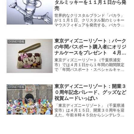
タルミッキーを１１月１日から発
売
世界的なクリスタルブランド「バカラ」
が１１月１日、クリスタル製のミッキー
マウスフィギュアを発売する。バカラが
ディズニーキャラクターのフィギュアを
制作するのは今回が初めて。１０００個
限定で、価格は７万円。ミッキーマウス
東京ディズニーリゾート：パーク
DISNEY情報
のフィギュアは、東京ディ...
の年間パスポート購入者にオリジ
ナルケースをプレゼント ４月１
日から１年間の期間限定
東京ディズニーリゾート（千葉県浦安
市）では４月１日から１年間の期間限定
で「年間パスポート・スペシャルキャン
ペーン２０１４」を行う。企画は東京デ
ィズニーランド、東京ディズニーシー、
さらに両パークを利用できる２パーク年
東京ディズニーリゾート：開業３
DISNEY情報
間パスポートを作成した人が...
０周年記念パレード、グッズなど
祝賀ムードいっぱい
「東京ディズニーリゾート」（千葉県浦
安市）は４月１５日、開業３０周年を迎
えた。午前８時４５分からシンデレラ城
前で行われたオープニングセレモニーに
は、ミッキー・ミニーら３００のキャラ
クターが登場。集まったゲストらと節目