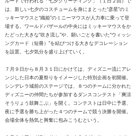
ルートで行われる「七夕グリーティング」（１日２回）で
は、新しい七夕のコスチュームを身にまとった“彦星”のミ
ッキーマウスと“織姫”のミニーマウスが人力車に乗って登
場する。ワールドバザールの中央にはミッキーマウスをか
たどった大きな“吹き流し”や、願いごとを書いた“ウィッシ
ングカード（短冊）”を結びつける大きなデコレーション
を設置。七夕気分を盛り上げていく。
７月９日から８月３１日にかけては、ディズニー流にアレ
ンジした日本の夏祭りをイメージした特別企画を初開催。
シンデレラ城前のステージでは、８つのチームに分かれた
ディズニーの仲間たちが参加するダンスコンテスト「爽涼
そうりょう鼓舞こぶ」を開く。コンテストは日中に予選、
夜に予選を勝ち上がった４つのチームで競う決勝を開催。
会場全体を熱気と興奮に包みこうむという。