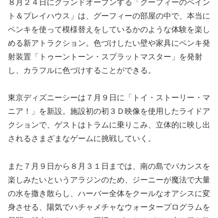
８月２４日にグランドオープンする「グーフィーのペイン
ト＆プレイハウス」は、グーフィーの部屋の中で、本当に
ペンキを使って模様替えをしているかのような体験を楽し
める新アトラクション。色づけしたい壁や家具にペンキ発
射装置「トゥーントーン・スプラットマスター」を発射
し、カラフルに色づけすることができる。
東京ディズニーシーは７月９日に「トイ・ストーリー・マ
ニア！」を新設。施設初の初３Ｄ映像を使用したライドア
クションで、ゲストはトラムに乗りこみ、立体的に映し出
されるさまざまなゲームに挑戦していく。
また７月９日から８月３１日までは、南の島でバカンスを
楽しみたいというアラジンのため、ジーニーが魔法で大量
の水を撒き散らし、ハーバー全体をクールなオアシスに変
身させる、陽気でハチャメチャなウォータープログラムを