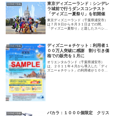
１月１４日から３月２０日まで行う。３
東京ディズニーランド：シンデレ
DISNEY情報
歳から小学６年生までの...
ラ城前で行うダンスコンテスト
「ディズニー夏祭り」を初開催
東京ディズニーランド（千葉県浦安市）
は７月９日から８月３１日までの間、
「ディズニー夏祭り」と題したスペシャ
ルイベントを開催する。舞台は、夏の暑
さとゲストの熱気に包まれたシンデレラ
城前のプラザで、ディズニーの仲間たち
によるダンスコンテスト「爽...
ディズニーｅチケット：利用者１
DISNEY情報
００万人突破に感謝 割り引き価
格での販売を１月に
オリエンタルランド（千葉県浦安市）
は、２０１１年４月から導入した「ディ
ズニーｅチケット」の利用者が１００万
人を突破したことを記念し、２０１３年
１月４日から３月１５日までの期間限定
で、「ディズニーｅチケット」を割引価
格で利用できるキャンペーン...
バカラ：１０００個限定 クリス
DISNEY情報