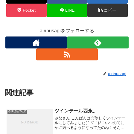
Pocket
LINE
コピー
airinusagiをフォローする
airinusagi
関連記事
ツインテール西永。
GIRLS☆TALK
みなさん こんばんは☆珍しくツインテー
ルにしてみました( ´ ▽ ` )ﾉ！いつの間に
かに結べるようになってたのね！そんな
今日は新しい相方との出会いが♡じゃじ