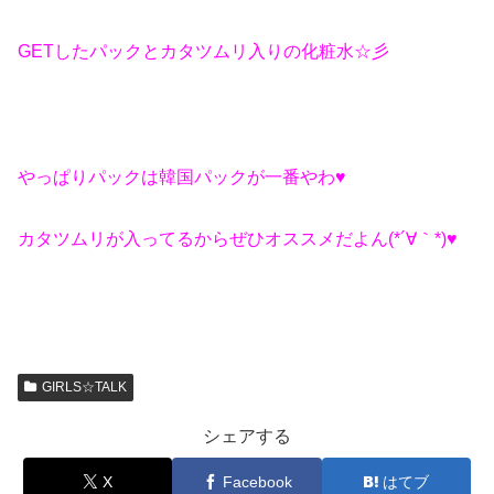
GETしたパックとカタツムリ入りの化粧水☆彡
やっぱりパックは韓国パックが一番やわ♥
カタツムリが入ってるからぜひオススメだよん(*´∀｀*)♥
GIRLS☆TALK
シェアする
X
Facebook
はてブ