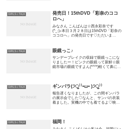
ゃじゃーーーん！！！...
発売日！15thDVD「彩奈のココ
GIRLS☆TALK
ロへ」
みなさん こんばんは☆西永彩奈です
(^_-)♪本日３月２８日は15thDVD「彩奈の
ココロへ」の発売日です♡ただいま
Amazonさんで33位！！ありがとうござ
います(T . T)二作連続一位っていうのは
難...
眼鏡っこ♪
GIRLS☆TALK
サンデーブレイクの収録で眼鏡っこにな
りましたー！ピンクの眼鏡って新鮮☆眼
鏡市場の眼鏡ですよん(*^^*)軽くて鼻に跡
も残らないしまつげも当たらないし完璧
ですっ♪
ギンパラ(੭ु⁾⁾•ω• )੭ु⁾⁾
GIRLS☆TALK
報告遅くなりましたが、この間ギンパラ
の展示会でした♡なんと、サンバの衣装
着ました。実機の中でも着てるよ♡映像
を撮ってくださった監督さんとも‥♡そ
して、振り付けしてくだ
福岡！
GIRLS☆TALK
みなさん こんばんは☆私は今、福岡にい