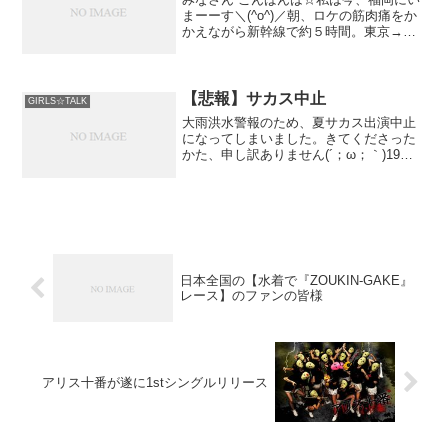
まーーす＼(^o^)／朝、ロケの筋肉痛をか
かえながら新幹線で約５時間。東京→福
岡はなかなかきついものです。パパは出
張の時新幹線派で全然き
【悲報】サカス中止
GIRLS☆TALK
大雨洪水警報のため、夏サカス出演中止
になってしまいました。きてくださった
かた、申し訳ありません(´；ω；｀)19時
から、錦糸町タワーレコードさんにてリ
リースイベントは予定通
日本全国の【水着で『ZOUKIN-GAKE』
レース】のファンの皆様
アリス十番が遂に1stシングルリリース