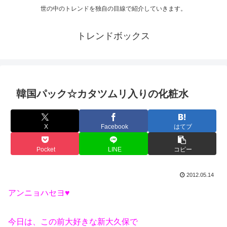
世の中のトレンドを独自の目線で紹介していきます。
トレンドボックス
韓国パック☆カタツムリ入りの化粧水
X
Facebook
はてブ
Pocket
LINE
コピー
2012.05.14
アンニョハセヨ♥
今日は、この前大好きな新大久保で