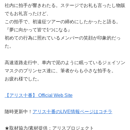
社内に拍手が響きわたる。ステージでお礼も言ったし物販
でもお礼言ったけど、
この拍手で、初遠征ツアーの締めにしたかったと語る。
『夢に向かって皆で1つになる』
初めての行為に照れているメンバーの笑顔が印象的だっ
た。
高速道路走行中、車内で泥のように眠っているジェイソン
マスクのプリンセス達に、筆者からも小さな拍手を。
お疲れ様でした。
【アリス十番】 Official Web Site
随時更新中！
アリス十番のLIVE情報ページはコチラ
★取材協力/素材提供：アリスプロジェクト