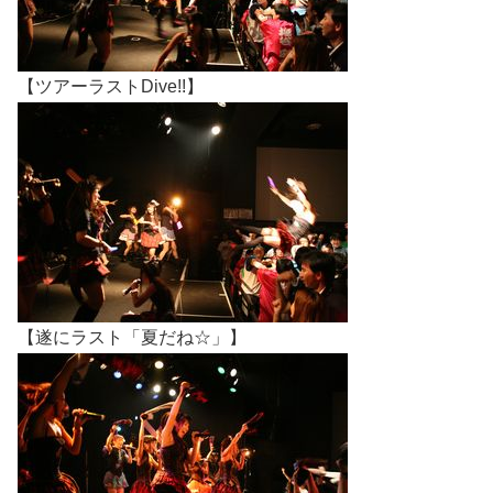
【ツアーラストDive!!】
【遂にラスト「夏だね☆」】