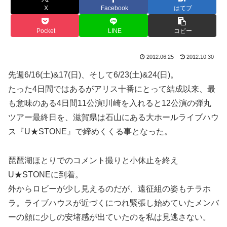
X
Facebook
はてブ
Pocket
LINE
コピー
2012.06.25
2012.10.30
先週6/16(土)&17(日)、そして6/23(土)&24(日)。
たった4日間ではあるがアリス十番にとって結成以来、最
も意味のある4日間11公演!川崎を入れると12公演の弾丸
ツアー最終日を、滋賀県は石山にある大ホールライブハウ
ス『U★STONE』で締めくくる事となった。
琵琶湖ほとりでのコメント撮りと小休止を終え
U★STONEに到着。
外からロビーが少し見えるのだが、遠征組の姿もチラホ
ラ。ライブハウスが近づくにつれ緊張し始めていたメンバ
ーの顔に少しの安堵感が出ていたのを私は見逃さない。