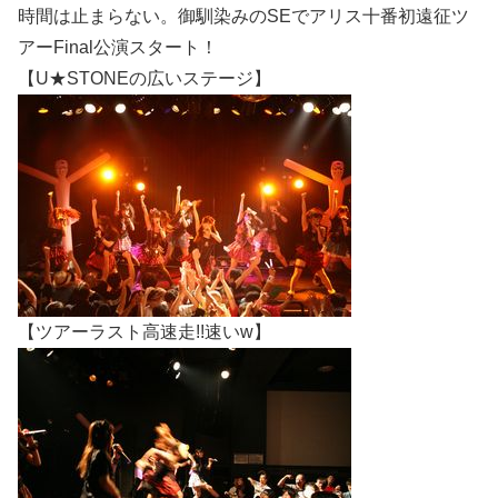
時間は止まらない。御馴染みのSEでアリス十番初遠征ツ
アーFinal公演スタート！
【U★STONEの広いステージ】
【ツアーラスト高速走!!速いw】