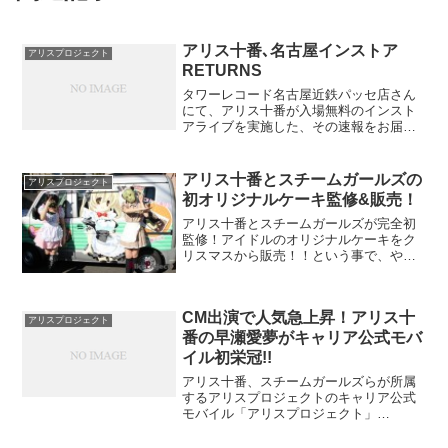
アリス十番､名古屋インストア
アリスプロジェクト
RETURNS
タワーレコード名古屋近鉄パッセ店さん
にて、アリス十番が入場無料のインスト
アライブを実施した、その速報をお届
け。名古屋の中心、名駅の近鉄パッセ屋
上で開催♪という事と、昨日のライブの成
功で気合も充実している彼女達は何とイ
アリス十番とスチームガールズの
アリスプロジェクト
ンストアイベント前に、イ...
初オリジナルケーキ監修&販売！
アリス十番とスチームガールズが完全初
監修！アイドルのオリジナルケーキをク
リスマスから販売！！という事で、やっ
て来ました。神奈川県秦野市で知らない
人は居ないと評判の、痛車でチーズケー
キを販売するベイクドチーズ専門店『デ
CM出演で人気急上昇！アリス十
ボンポート』。早朝集合な...
アリスプロジェクト
番の早瀬愛夢がキャリア公式モバ
イル初栄冠!!
アリス十番、スチームガールズらが所属
するアリスプロジェクトのキャリア公式
モバイル「アリスプロジェクト」
(http：//a-p.mobi)このサイトの人気コン
テンツ"推しメン登録"の4月度ランキング