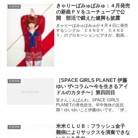
第1位に輝いたのは、全力坂や、関西圏で
きゃりーぱみゅぱみゅ：４月発売
音楽情報
大量に...
の新曲ＰＶをユーチューブで公
開 部活で鍛えた健脚も披露
きゃりーぱみゅぱみゅが４月４日に発売
するシングル「ＣＡＮＤＹ ＣＡＮＤ
Ｙ」のプロモーションビデオが、動画サ
イトユーチューブで公開されている。過
去最長の２５時間をかけて行われた撮影
では、８０年代の魔女っ娘アイドル風の
衣装に身を包んだきゃりーぱ...
［SPACE GIRLS PLANET 伊藤
音楽情報
ゆい ザ•コラム〜今を生きるアイ
ドルのカタチ〜］第四回目
皆さんこんばんわ。SPACE GIRLS
PLANETの青色担当、年中無休の反抗
期！ゆいゆいこと伊藤ゆいです。「伊藤
ゆい ザ•コラム〜今を生きるアイドルのカ
タチ〜」第四回目！Trend Boxさんにて毎
週木曜日更新で、書かせていただいてお
米米ＣＬＵＢ：フラッシュ金子
音楽情報
り...
難病によりサックスを演奏できな