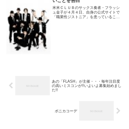
いことを告白
米米ＣＬＵＢのサックス奏者・フラッシ
ュ金子が４月４日、自身の公式サイトで
「職業性ジストニア」を患っていること
を公表した。金子は「長年サックスプレ
ーヤーとして活動してきた私ですが、実
は今現在、サックスを吹くことが出来ま
せん。理由は病気です」と...
あの「FLASH」が主催・・・毎年注目度
の高いミスコンが!!いよいよ募集始めまし
た!!
ボニカコーデ