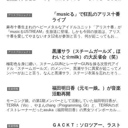
－２０１３ Ｔｈｅ Ｅｎｄ ｏｆ ｔｈｅ Ｄｒｅａｍを...
「musicる」で狂乱のアリス十番
アリスプロジェクト
ライブ
麻布十番生まれのヘビーメタルなアイドルユニット「アリス十番」が
『musicるUSTREAM』生放送に登場。しかも今回の放送は、アリス
十番を愛してやまないオタ12名が参加と言う、何が起こってもおか
しくない状況、だと取材しなきゃオカシイので行っ...
黒瀬サラ（スチームガールズ，ほ
アリスプロジェクト
わいと☆milk）の大反省会（笑）
極彩色を身に纏い、スチームGUNとレーザーGUNを操る次世代アイ
ドル「スチームガールズ」のメンバー、黒瀬サラに異変が起こってメ
ンバーがおこと言う。なんと黒瀬サラ、ステージ衣装を忘れたそう
だ。スチームガールズでは無く、派生ユニット「ほわいと☆...
福田明日香（元モー娘。）が音楽
音楽情報
活動再開
モーニング娘。の第1期メンバーとして活動していた福田明日香が、
TERRA（Vo）、やまんchang（Programming, Gt）と、TERRAのボ
イストレーナーだったasuka（福田明日香）の男女ツインボーカルの
3人組ユニットPEACE...
ＧＡＣＫＴ：ソロツアー、ラスト
音楽情報