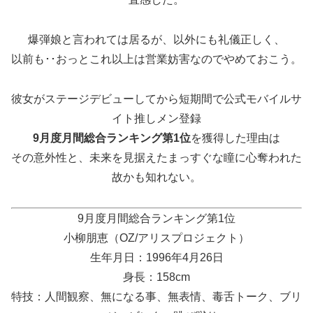
爆弾娘と言われては居るが、以外にも礼儀正しく、
以前も･･おっとこれ以上は営業妨害なのでやめておこう。
彼女がステージデビューしてから短期間で公式モバイルサ
イト推しメン登録
9月度月間総合ランキング第1位
を獲得した理由は
その意外性と、未来を見据えたまっすぐな瞳に心奪われた
故かも知れない。
9月度月間総合ランキング第1位
小柳朋恵（OZ/アリスプロジェクト）
生年月日：1996年4月26日
身長：158cm
特技：人間観察、無になる事、無表情、毒舌トーク、ブリ