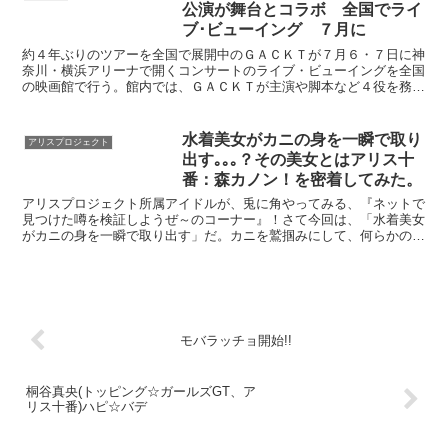
公演が舞台とコラボ 全国でライ
ブ･ビューイング ７月に
約４年ぶりのツアーを全国で展開中のＧＡＣＫＴが７月６・７日に神
奈川・横浜アリーナで開くコンサートのライブ・ビューイングを全国
の映画館で行う。館内では、ＧＡＣＫＴが主演や脚本など４役を務め
て話題を呼んだ舞台「ＭＯＯＮ ＳＡＧＡ－義経秘伝－」も...
水着美女がカニの身を一瞬で取り
アリスプロジェクト
出す｡｡｡？その美女とはアリス十
番：森カノン！を密着してみた。
アリスプロジェクト所属アイドルが、兎に角やってみる、『ネットで
見つけた噂を検証しようぜ～のコーナー』！さて今回は、「水着美女
がカニの身を一瞬で取り出す」だ。カニを鷲掴みにして、何らかの早
技で抜き取るのか・・・、そんな妄想を抱きながら撮影現場...
モバラッチョ開始!!
桐谷真央(トッピング☆ガールズGT、ア
リス十番)ハピ☆バデ