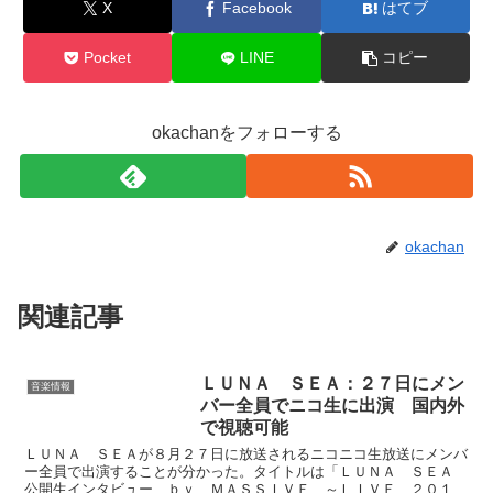
X
Facebook
はてブ
Pocket
LINE
コピー
okachanをフォローする
okachan
関連記事
ＬＵＮＡ ＳＥＡ：２７日にメン
音楽情報
バー全員でニコ生に出演 国内外
で視聴可能
ＬＵＮＡ ＳＥＡが８月２７日に放送されるニコニコ生放送にメンバ
ー全員で出演することが分かった。タイトルは「ＬＵＮＡ ＳＥＡ
公開生インタビュー ｂｙ ＭＡＳＳＩＶＥ ～ＬＩＶＥ ２０１２