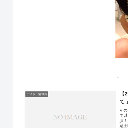
こんな
みなさ
【2
アイドル情報局
て
その
で以
演！
週土