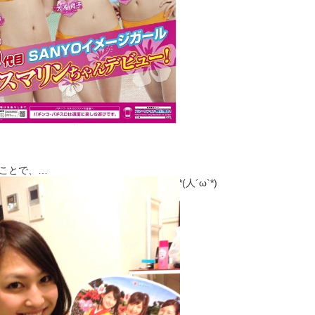
ことで、
ゃんと、大浦育子ちゃんと一緒です☆･ﾟ:*(人´ω`*)
んの人に笑顔と元気を届けられる
ちゃんになれたらいいなー♡