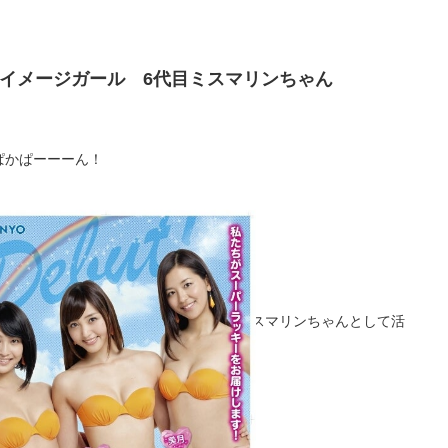
イメージガール 6代目ミスマリンちゃん
ぱかぱーーーん！
発表でーーーす！！！
。
日2013年5月15日から
し小柳歩が三洋イメージガール 6代目ミスマリンちゃんとして活
ることになりました。
ーーっ！！！
日御披露目でした(´｡･ω･｡`)♪*。