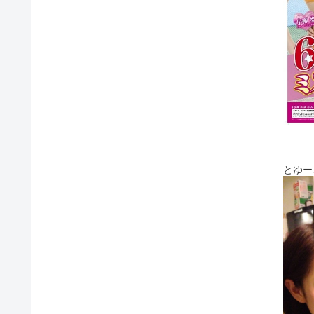
とゆー
美月ち
たくさ
マリン