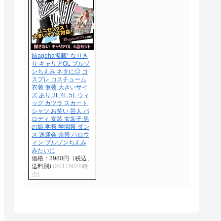
姉ageha掲載* なりき
り キャリアOL ブルゾ
ンちえみ ネタに◎ コ
スプレ コスチューム
衣装 仮装 大きいサイ
ズ あり 3L 4L 5L ウィ
ッグ カツラ スカート
シャツ お笑い 芸人 パ
ロディ 女装 女装子 男
の娘 学祭 学園祭 ダン
ス 送迎会 余興 ハロウ
ィン ブルゾンちえみ
みたいに
価格：3980円（税込、
送料別)
(2017/9/28時
点)