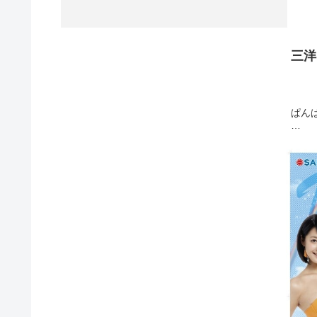
三洋
ぱん
重大
はい
実は今
わた
動す
わー
実は今