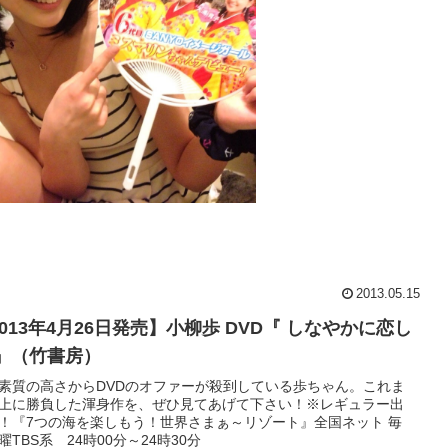
、あゆにゃんですが…
2013.05.15
ん応援よろしくお願いいたします(´｡･x∩｀)*.゜
013年4月26日発売】小柳歩 DVD『 しなやかに恋し
 』（竹書房）
素質の高さからDVDのオファーが殺到している歩ちゃん。これま
上に勝負した渾身作を、ぜひ見てあげて下さい！※レギュラー出
！『7つの海を楽しもう！世界さまぁ～リゾート』全国ネット 毎
曜TBS系 24時00分～24時30分