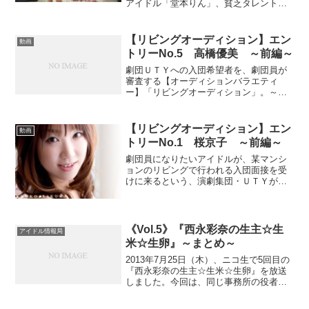
アイドル「堂本りん」、貧乏タレント
「ミャンマー中道」がパチンコ実戦で一
攫千金、奇跡のデビューを目指す！パチ
ンコ店なのに、なぜか水着。。。果たし
【リビングオーディション】エン
動画
て、デビューまでたどり...
トリーNo.5 高橋優美 ～前編～
劇団ＵＴＹへの入団希望者を、劇団員が
審査する【オーディションバラエティ
ー】「リビングオーディション」。～出
張編～という事で、浅草にて収録させて
もらいました。今回、エントリーしてく
れたのは、「高橋優美」 ちゃん。
【リビングオーディション】エン
動画
トリーNo.1 桜京子 ～前編～
劇団員になりたいアイドルが、某マンシ
ョンのリビングで行われる入団面接を受
けに来るという、演劇集団・ＵＴＹがお
送りする「オーディション・バラエテ
ィ」。毎回異なる演劇テストは必見!!劇団
に入れるアイドルは現れるのか？記念す
べき第１回目のオーディ...
《Vol.5》『西永彩奈の生主☆生
アイドル情報局
米☆生卵』～まとめ～
2013年7月25日（木）、ニコ生で5回目の
『西永彩奈の生主☆生米☆生卵』を放送
しました。今回は、同じ事務所の役者・
宮川智司くん（のび太くん?）をゲストに
迎えてニコ生をお届けしました。★☆あ