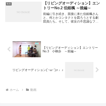
やっちょの《セーラーPHOTO》☆★ニコ
【リビングオーディション】エン
動画
生の時間に...
トリーNo.2 伯姫楓 ～後編～
前編に引き続き、面接に来た伯姫楓さん
と、何とかコンタクトを図ろうとする劇
団員たち。そして、彼女の不思議なフェ
チが発覚!!驚きの衣装を着ている彼女に課
されたのは、まさかの会社内という設定
のシチュエーション劇。後編 【リビング
オーディションとは...
【リビングオーディション】エントリー
No.3 小柳歩 ～前編～
リビングオーディション(`･ω･´)♬♩♪
ホーム
動画