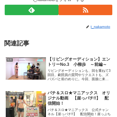
t_nakamoto
関連記事
【リビングオーディション】エン
動画
トリーNo.3 小柳歩 ～前編～
リビングオーディションも、回を重ねて3
回目。劇団員の質問やリクエストも、ズ
バズバと前のめりに。今回、面接に来た
小柳歩ちゃんには、さらにエスカレート
してあんなポーズやこんなポーズまでさ
せて・・・前編 【リビングオーディショ
パチ＆スロ★マニアックス オリ
TREND WAVE
ンとは?】劇団員にな...
ジナル動画 【崖っパチ!!】 配
信開始！
パチ＆スロ★マニアックス 公式チャン
ネル【崖っパチ!!】 配信開始！崖っぷち