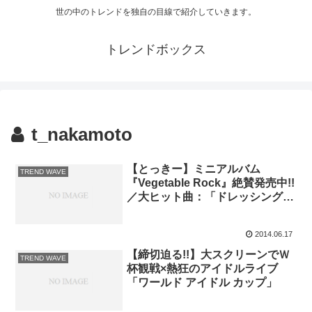
世の中のトレンドを独自の目線で紹介していきます。
トレンドボックス
t_nakamoto
【とっきー】ミニアルバム
TREND WAVE
『Vegetable Rock』絶賛発売中!!
／大ヒット曲：「ドレッシング狂
想曲」収録
2014.06.17
【締切迫る!!】大スクリーンでＷ
TREND WAVE
杯観戦×熱狂のアイドルライブ
「ワールド アイドル カップ」