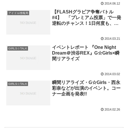
2014.06.12
【FLASHグラビア争奪バトル
アイドル情報局
#4】 「プレミアム投票」で一発
逆転のチャンス！1日何度も、ア
ツい気持ちを届けよう！
2014.03.21
イベントレポート 『One Night
GIRLS☆TALK
Dream＠渋谷REX』G☆Girls×瞬
間リアライズ
2014.03.02
瞬間リアライズ・G☆Girls・西永
GIRLS☆TALK
彩奈などが出演のイベント。コー
ナー企画を発表!!
2014.02.26