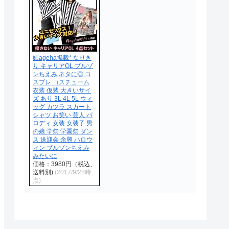
姉ageha掲載* なりき
り キャリアOL ブルゾ
ンちえみ ネタに◎ コ
スプレ コスチューム
衣装 仮装 大きいサイ
ズ あり 3L 4L 5L ウィ
ッグ カツラ スカート
シャツ お笑い 芸人 パ
ロディ 女装 女装子 男
の娘 学祭 学園祭 ダン
ス 送迎会 余興 ハロウ
ィン ブルゾンちえみ
みたいに
価格：3980円（税込、
送料別)
(2017/9/28時
点)