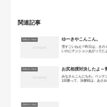
関連記事
ゆーきやこんこん。
GIRLS☆TALK
雪すごいねえ☃昨日は、きの
いのにテンションあがってたよｗ高
お尻相撲対決したよ～
GIRLS☆TALK
みなさんこんにちわ。ベンテン
1回勝って、決勝戦は、あさみ
GIRLS☆TALK