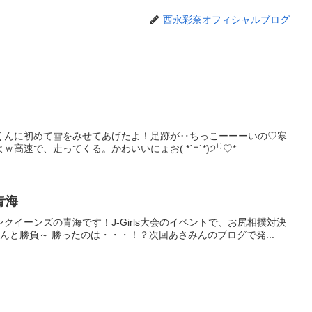
西永彩奈オフィシャルブログ
くんに初めて雪をみせてあげたよ！足跡が‥ちっこーーーいの♡寒
速で、走ってくる。かわいいにょお( *´꒳`*)੭⁾⁾♡*
青海
クイーンズの青海です！J-Girls大会のイベントで、お尻相撲対決
んと勝負～ 勝ったのは・・・！？次回あさみんのブログで発...