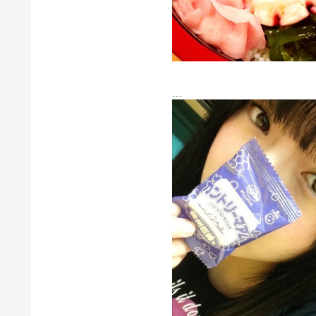
夜だとお高いお店なのでいけな
大将の人柄好き！お客さん一人
昔ながらの下町感が味わえるん
場所は秘密(*∩ω∩)
それからまつエクのメンテナン