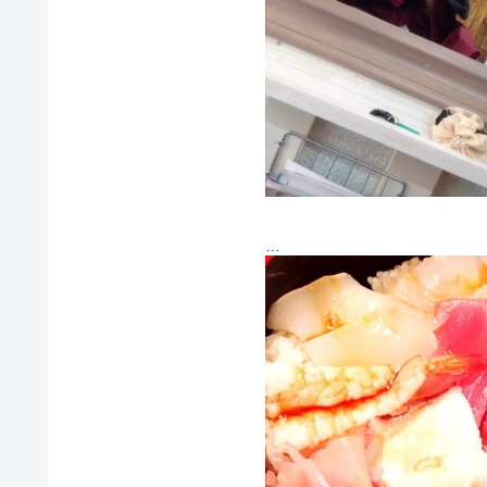
一枚目の写真めっちゃ黒いでし
髪質的にすぐに毛先の色が抜け
定期的に染めないといけないの(｡-_
美容院終って腹ごしらえでよく
どどーん。海鮮丼！