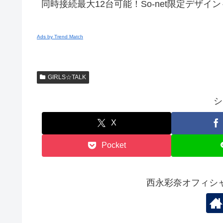
同時接続最大12台可能！So-net限定デザ
Ads by Trend Match
GIRLS☆TALK
シ
X
Pocket
西永彩奈オフィシ