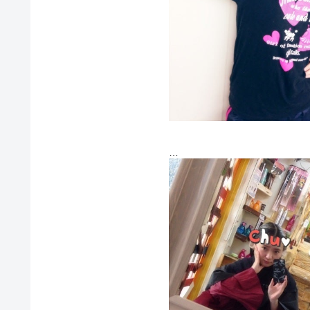
今日は稽古が夜からだったので
まずは朝から美容院に行ってき
髪の毛染めたのさ～
もちろん真っ黒に(笑)