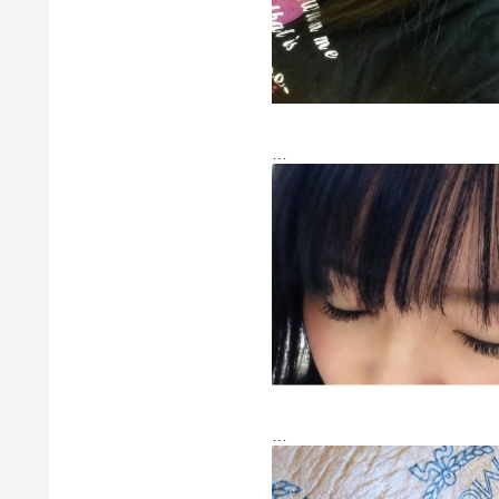
マスカラもアイラインも何もし
前にモニターやったから安くし
閉じたらこんな感じ～☆
ちゃんとケアしてるー(｡-_-｡
美容液とか塗るのめんどくさくて