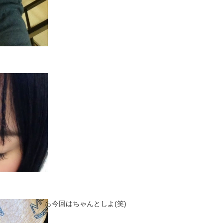
てない！
てもらえるの！
)？って怒られたから今回はちゃんとしよ(笑)
(￣ー￣)