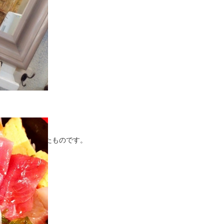
ょー？
るのでね、困ったものです。
-｡)
行くお店へ