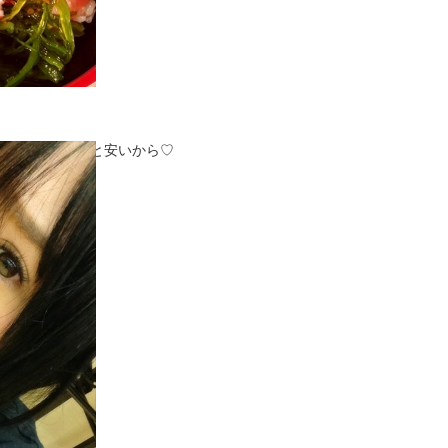
いけどランチだと安いから♡
一人覚えてて
だ～
ス～！