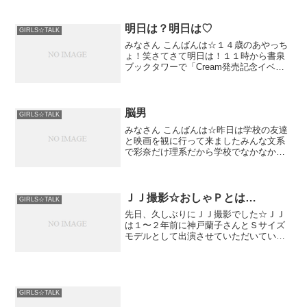
こんな、あゆにゃんですが…
明日は？明日は♡
みなさん応援よろしくお願いいたします
GIRLS☆TALK
(´｡･x∩｀)*.゜
みなさん こんばんは☆１４歳のあやっち
ょ！笑さてさて明日は！１１時から書泉
ブックタワーで「Cream発売記念イベン
ト握手会」があります♡当日参加も大歓
迎～( ´ ▽ ` )ﾉ★1冊券 ・...
脳男
GIRLS☆TALK
みなさん こんばんは☆昨日は学校の友達
と映画を観に行って来ましたみんな文系
で彩奈だけ理系だから学校でなかなか会
えないけど仲良しでもちゃんと遊んだの
は初めてかな？観た映画...
ＪＪ撮影☆おしゃＰとは…
GIRLS☆TALK
先日、久しぶりにＪＪ撮影でした☆ＪＪ
は１〜２年前に神戸蘭子さんとＳサイズ
モデルとして出演させていただいていた
のですが、今回おしゃＰとして初登場で
すヽ(*´∀`*)/おしゃＰって皆さん知ってい
ますか？おしゃＰとは…おしゃれプロデ
ューサーズの略...
GIRLS☆TALK