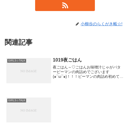
小柳歩のらくがき帳☆!
関連記事
1019夜ごはん
GIRLS☆TALK
夜ごはん～♡ごはんお味噌汁じゃがバタ
ーピーマンの肉詰めでございます
(๑¯ω¯๑)！！！ピーマンの肉詰め初めて作
ったの！みんなちゃんとピーマン食べれ
る？ ＿＿＿ _／...
GIRLS☆TALK