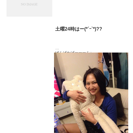
土曜24時はー(*´ｰ`*)??
ぱんぱかぱーーーん♩
本日24時からは、
世界さまぁ～リゾートだよ(* •́ω•̀ *)
TBSだよおおおおおおおお！
録画もしてね♡
写真は、我が家のうーたんと。