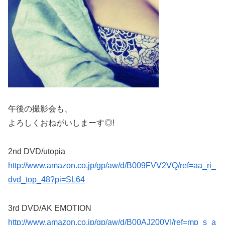
午後の撮影会も、
よろしくおねがいしまーす◎!
2nd DVD/utopia
http://www.amazon.co.jp/gp/aw/d/B009FVV2VQ/ref=aa_ri_
dvd_top_48?pi=SL64
3rd DVD/AK EMOTION
http://www.amazon.co.jp/gp/aw/d/B00AJ200VI/ref=mp_s_a