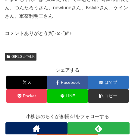
ん、つんたろうさん、newtuneさん、Kstyleさん、ケイン
さん、軍荼利明王さん
コメントありがとう҉*\(`･ω･´)/*҉
GIRLS☆TALK
シェアする
X
Facebook
はてブ
Pocket
LINE
コピー
小柳歩のらくがき帳☆!をフォローする