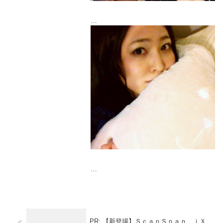
うーたん、顔おっきい…。
はー！
いまからドキドキしてきた♡
今日のゲストは、ローラさんだよ！
みんなお楽しみに('-' )ﾉｼ
PR: 【新登場】ＳｃａｎＳｎａｐ ｉＸ