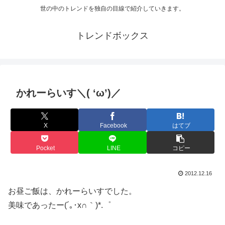
世の中のトレンドを独自の目線で紹介していきます。
トレンドボックス
かれーらいす＼( ‘ω’)／
X
Facebook
はてブ
Pocket
LINE
コピー
2012.12.16
お昼ご飯は、かれーらいすでした。
美味であったー(´｡･x∩｀)*.゜