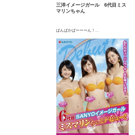
三洋イメージガール 6代目ミス
マリンちゃん
ぱんぱかぱーーーん！
重大発表でーーーす！！！
はい。
実は今日2013年5月15日から
わたし小柳歩が三洋イメージガール 6代
目ミスマリンちゃんとして活動すること
になりました。
わーーーっ！！！
実は今日御披露目でした(´｡･ω･｡`)♪*。