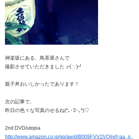
神楽坂にある、鳥茶屋さんで
撮影させていただきました┏( ∵)┛
親子丼おいしかったであります！
次の記事で、
昨日の色々な写真のせるね(*｡･3･｡*)♡
2nd DVD/utopia
http://www.amazon.co.jp/gp/aw/d/B009FVV2VQ/ref=aa_ri_