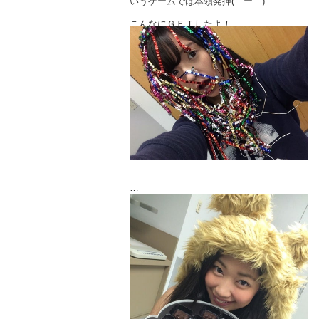
いうゲームでは本領発揮(￣ー￣)
こんなにＧＥＴしたよ！
クラッカーもガンガン鳴らしちゃった♡
パーリーナイッ
控え室であべみほさんからタイのお土産を
貰いました(^ ^)
ライオンさん♡かわいい！