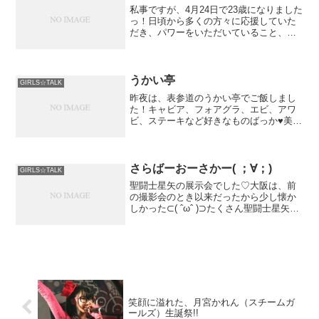
私事ですが、4月24日で23歳になりました
バリッちょ★
っ！日頃から多くの方々に応援していた
だき、パワーをいただいていること、改
めて実感しました。ありがとうございま
iPhoneからの投稿
す。今後とも末永くよろしくお願いいた
します！写メはカウントダウンpartyの時
のものです☆...
うかい亭
GIRLS☆TALK
昨夜は、表参道のうかい亭でご飯しまし
た！キャビア、フォアグラ、エビ、アワ
ビ、ステーキなど好きなものばっか♥美味
しかった( ´ ▽ ` )ﾉiPhoneから送信
さらばーおーさかー( ；∀；)
GIRLS☆TALK
聖闘士星矢の展示会でした♡大阪は、前
の撮影会のとき以来だったから少し懐か
しかった⊂( ˆωˆ )⊃たくさん聖闘士星矢の
素敵なところ、みんなに伝えられたは
ず！！明日から青森だー...
笑顔に溢れた、月宮かれん（スチームガ
ールズ）生誕祭!!