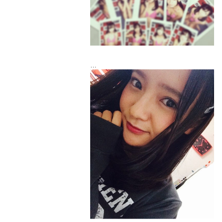
今週の土曜日は撮影会だよ！
応援しに来て下さい。
ミスFLASHのグランプリになりたいんで
す。
西永頑張ります！！
明日は朝から撮影頑張るぞ～٩(ˊᗜˋ*)و