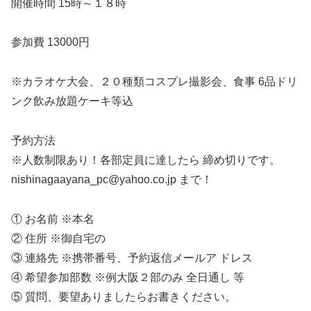
開催時間 15時～１８時
参加費 13000円
※カラオケ大会、２０種類コスプレ撮影会、食事 6品ドリ
ンク飲み放題ケーキ等込
予約方法
※人数制限あり！各部定員に達したら 締め切りです。
nishinagaayana_pc@yahoo.co.jp まで！
① お名前 ※本名
② 住所 ※御自宅の
③ 連絡先 ※携帯番号、予約返信メールア ドレス
④ 希望参加部数 ※例大阪２部のみ 全日通し 等
⑤ 質問、要望ありましたらお書きください。