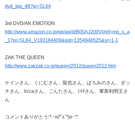
dvd_top_48?pi=SL64
3rd DVD/AK EMOTION
http://www.amazon.co.jp/gp/aw/d/B00AJ200VI/ref=mp_s_a
_1?pi=SL64_V192184409&qid=1354948525&sr=1-1
ZAK THE QUEEN
http://www.zakzak.co.jp/queen/2012/queen2012.htm
ケインさん、くにむさん、龍也さん、ぱろみのさん、ダッ
チさん、liccaさん、ごんたさん、ｴｲﾀさん、軍荼利明王さ
ん
コメントありがとう:*:･o(*´ε`*)o･:*: