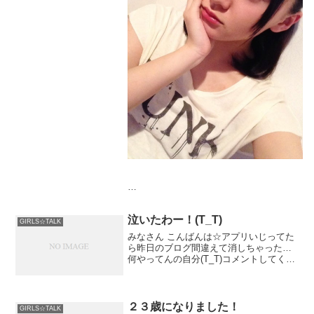
今日は真奈ちゃん意外な一面が沢山見れて
楽しかったです
泣いたわー！(T_T)
GIRLS☆TALK
というか笑いがとまらない！！笑
みなさん こんばんは☆アプリいじってた
ら昨日のブログ間違えて消しちゃった…
何やってんの自分(T_T)コメントしてくれ
二日間可愛い子と会えてモチベーションあ
た方本当にごめんなさい…(:_;)もう自分
がる
最悪すぎる。質問もきて
また遊びましょ～
２３歳になりました！
GIRLS☆TALK