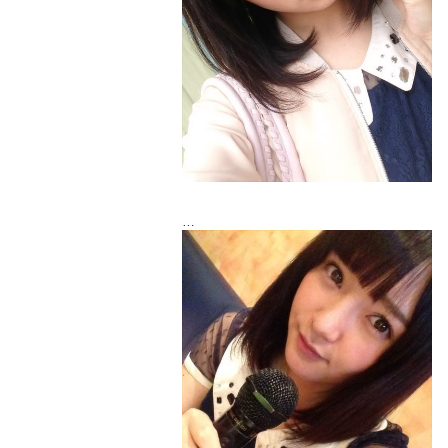
２５日にお久しぶりの団体撮影会が決まり
ました
団体やって欲しいって声が多かったので出
来て嬉しい
だからみなさん！予約してくれないと泣い
ちゃうからね(´;ω;`)
お待ちしてます(((o(*ﾟ▽ﾟ*)o)))
撮影会予約