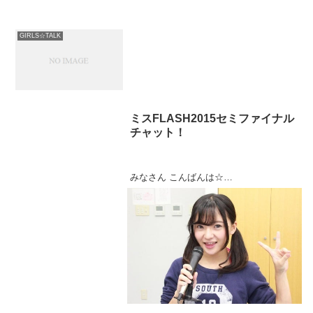
GIRLS☆TALK
ミスFLASH2015セミファイナル
チャット！
みなさん こんばんは☆
昨日はミスFLASH2015のチャットに来て
くださった皆さん
有難うございました(((o(*ﾟ▽ﾟ*)o)))♡
気合いのツインテール！笑