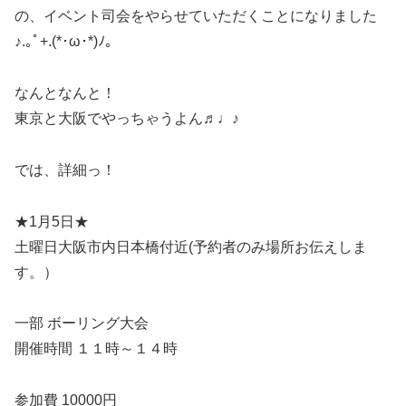
の、イベント司会をやらせていただくことになりました
♪.｡ﾟ+.(*･ω･*)ﾉ｡
なんとなんと！
東京と大阪でやっちゃうよん♬♩♪
では、詳細っ！
★1月5日★
土曜日大阪市内日本橋付近(予約者のみ場所お伝えしま
す。）
一部 ボーリング大会
開催時間 １１時～１４時
参加費 10000円