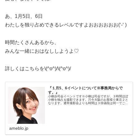
あ、1月5日、6日
わたしを独り占めできるレベルですよおおおおおお(‘-‘ )
時間たくさんあるから、
みんな一緒におはなししようよ♡
詳しくはこちらを\(^o^)/\(^o^)/
『１月5、6イベントについて※事務局からで
す。』
小柳歩司会イベントです※小柳は司会ですが、３時間ほぼ
小柳を独占＆撮影できます。只今大阪のお客様０東京２と
なります。通常撮影会よりも時間は３倍値段は同一でござ
い…
ameblo.jp