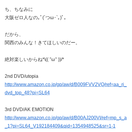
ち、ちなみに
大阪ゼロ人なの｡ﾟ(´つω･`｡)ﾟ｡
だから、
関西のみんな！きてほしいのだー。
絶対楽しいからね*\(( °ω° ))/*
2nd DVD/utopia
http://www.amazon.co.jp/gp/aw/d/B009FVV2VQ/ref=aa_ri_
dvd_top_48?pi=SL64
3rd DVD/AK EMOTION
http://www.amazon.co.jp/gp/aw/d/B00AJ200VI/ref=mp_s_a
_1?pi=SL64_V192184409&qid=1354948525&sr=1-1