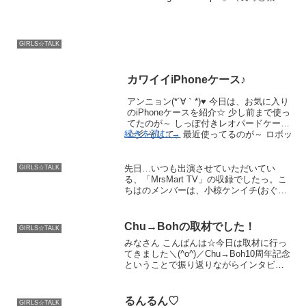
を）はできるよね？これかな？\( ˙Ο˙ )/
出来た～(((o(*ﾟ▽ﾟ*)o)))...
GIRLS☆TALK
カワイイiPhoneケース♪
アンニョン(*´∀｀*)♥ 今日は、お気に入り
のiPhoneケースを紹介☆ 少し前まで使っ
てたのが～ しっぽ付きレオパードケース
続きを読む
→
☆彡 そして、最近使ってるのが～ ロボッ
ト（Demonio）アイフォンケース☆彡 変
わったケ …
先日…いつも出演させていただいてい
GIRLS☆TALK
る、「MrsMart TV」の収録でしたっ。こ
ちはのメンバーは、小椋ケンイチ(おぐ
ね〜)さん西本はるかさん紋名りささん伊
藤寿賀子ちゃんそしてそしてっ５月〜は
今までの…ＣＳ スカイパーフェクＴＶＣ
Chu→Bohの取材でした！
GIRLS☆TALK
ｈ.２１６ ...
みなさん こんばんは☆今日は取材に行っ
てきました＼(^o^)／Chu→Boh10周年記念
ということで振り返りながらインタビュ
ーに答えてきたよ(੭ु ›ω‹ )੭ु⁾⁾♡３年ぶ
りにお会いしたス
るんるん♡
GIRLS☆TALK