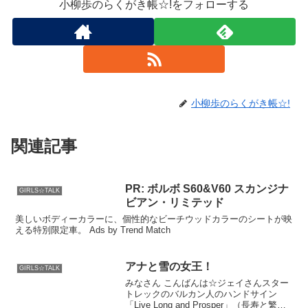
小柳歩のらくがき帳☆!をフォローする
小柳歩のらくがき帳☆!
関連記事
PR: ボルボ S60&V60 スカンジナ
GIRLS☆TALK
ビアン・リミテッド
美しいボディーカラーに、個性的なビーチウッドカラーのシートが映
える特別限定車。 Ads by Trend Match
アナと雪の女王！
GIRLS☆TALK
みなさん こんばんは☆ジェイさんスター
トレックのバルカン人のハンドサイン
「Live Long and Prosper」（長寿と繁栄