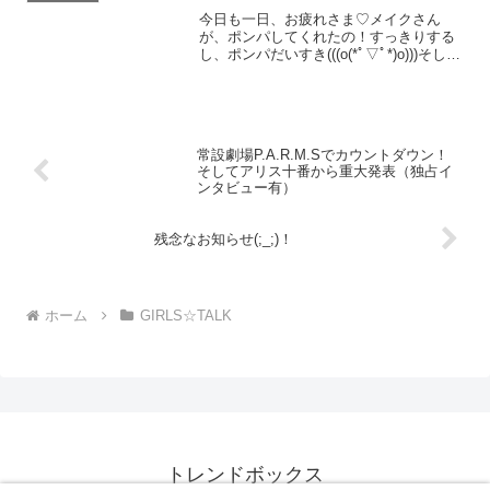
今日も一日、お疲れさま♡メイクさん
が、ポンパしてくれたの！すっきりする
し、ポンパだいすき(((o(*ﾟ▽ﾟ*)o)))そし
て、きのぴー！今日はわるいこじゃなか
ったから、もふもふしてお
常設劇場P.A.R.M.Sでカウントダウン！
そしてアリス十番から重大発表（独占イ
ンタビュー有）
残念なお知らせ(;_;)！
ホーム
GIRLS☆TALK
トレンドボックス