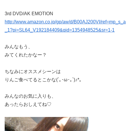
3rd DVD/AK EMOTION
http://www.amazon.co.jp/gp/aw/d/B00AJ200VI/ref=mp_s_a
_1?pi=SL64_V192184409&qid=1354948525&sr=1-1
みんなもう、
みてくれたかなー？
ちなみにオススメシーンは
りんご食べてるとこかな(´｡･ω･｡`)♪*。
みんなのお気に入りも、
あったらおしえてね♡