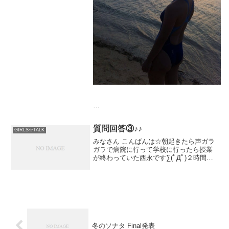
バリッちょ★
質問回答③♪♪
GIRLS☆TALK
みなさん こんばんは☆朝起きたら声ガラ
ガラで病院に行って学校に行ったら授業
が終わっていた西永です∑(ﾟДﾟ)２時間目
から行ったのに(°_°)大掃除だから、授業
１時間しかなかった
冬のソナタ Final発表