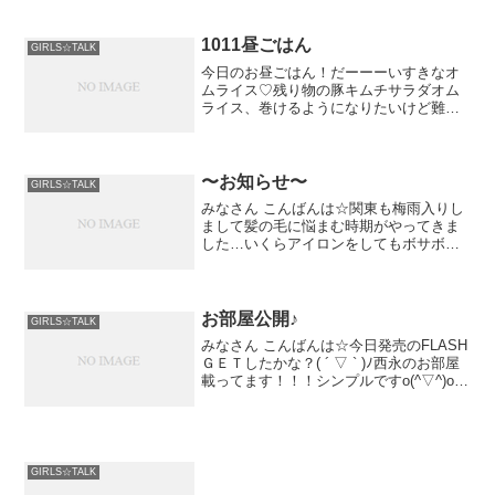
1011昼ごはん
GIRLS☆TALK
今日のお昼ごはん！だーーーいすきなオ
ムライス♡残り物の豚キムチサラダオム
ライス、巻けるようになりたいけど難し
くて出来ません(´･_･`)！！だからいつも
被せるだけ(笑)トロト
〜お知らせ〜
GIRLS☆TALK
みなさん こんばんは☆関東も梅雨入りし
まして髪の毛に悩まむ時期がやってきま
した…いくらアイロンをしてもボサボサ
フワフワになります、西永です。さてさ
て、お知らせです！６月...
お部屋公開♪
GIRLS☆TALK
みなさん こんばんは☆今日発売のFLASH
ＧＥＴしたかな？( ´ ▽ ` )ﾉ西永のお部屋
載ってます！！！シンプルですo(^▽^)o一
人暮らしの時、最初はピンクで統一して
たけど落ち着きましたね...
GIRLS☆TALK