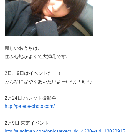
新しいおうちは、
住み心地がよくて大満足です♩
2日、9日はイベントだー！
みんなにはやくあいたいよー( ˙³˙)( ˙³˙)( ˙³˙)
2月24日 パレット撮影会
http://palette-photo.com/
2月9日 東京イベント
http://a.sofmap.com/topics/exec/_/id=4230&sid=13020915