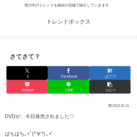
世の中のトレンドを独自の目線で紹介していきます。
トレンドボックス
さてさて？
X
Facebook
はてブ
Pocket
LINE
コピー
2013.01.31
DVDが、今日発売されました♡
ぱちぱち｡+ﾟ(*´∀`*) ｡+ﾟ