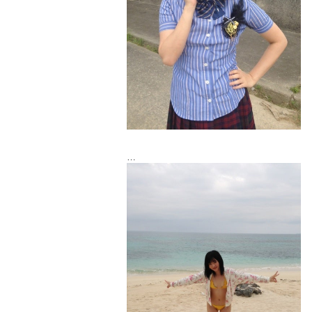
そして！海！海！海！
曇りだったのが少し残念(｡-_-｡)