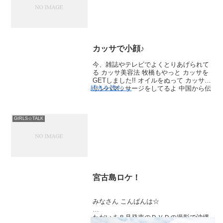
カッサで小顔♪
今、雑誌やテレビでよくとりあげられて
る カッサ美容法 牧橋もやっと カッサを
GETしました!! オイルをぬって カッサで
続きを読む
→
リンパマッサージをしてるよ 中国から伝
統的にうけつがれてるカッサ美容法♪ 老
廃物もきれいに流れて む …
GIRLS☆TALK
宮古島ロケ！
みなさん こんばんは☆
ただいま８月発売のＤＶＤの撮影で沖縄