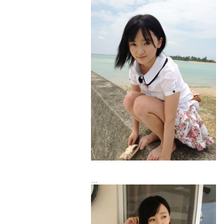
の宮古島に来てます♡
沖縄本島は何回か行ったことあるけど宮
古島は初めて！
アクアハウスさんから発売なので楽しみ
にしていて下さいね＼(^o^)／
オフショット、バンバン載せていいとい
うことなので
バンバン載せさせて頂きたいと思います
(笑)
衣装なんだけど自分の私服と系統が似て
たの～！
下着風水着♡