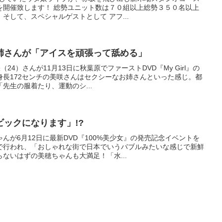
を開催致します！ 総勢ユニット数は７０組以上総勢３５０名以上
そして、スペシャルゲストとして アフ...
姉さんが「アイスを頑張って舐める」
24）さんが11月13日に秋葉原でファーストDVD『My Girl』の
身長172センチの美咲さんはセクシーなお姉さんといった感じ。都
先生の服着たり、運動のシ...
ックになります」!?
んが6月12日に最新DVD『100%美少女』の発売記念イベントを
で行われ、「おしゃれな街で日本でいうバブルみたいな感じで新鮮
ないはずの美穂ちゃんも大満足！「水...