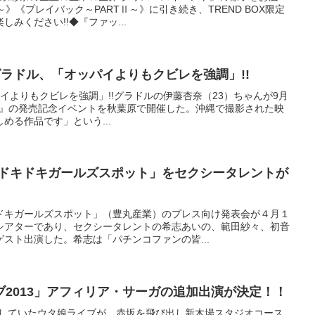
Ⅰ～》《プレイバック～PARTⅡ～》に引き続き、TREND BOX限定
みください!!◆『ファッ...
ラドル、「オッパイよりもクビレを強調」!!
イよりもクビレを強調」!!グラドルの伊藤杏奈（23）ちゃんが9月
h Bomb』の発売記念イベントを秋葉原で開催した。沖縄で撮影された映
める作品です」という...
Ｒドキドキガールズスポット」をセクシータレントが
ドキガールズスポット」（豊丸産業）のプレス向け発表会が４月１
シアターであり、セクシータレントの希志あいの、範田紗々、初音
スト出演した。希志は「パチンコファンの皆...
2013」アフィリア・サーガの追加出演が決定！！
活動していたウタ娘ライブが、赤坂を飛び出し新木場スタジオコース