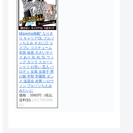
姉ageha掲載* なりき
り キャリアOL ブルゾ
ンちえみ ネタに◎ コ
スプレ コスチューム
衣装 仮装 大きいサイ
ズ あり 3L 4L 5L ウィ
ッグ カツラ スカート
シャツ お笑い 芸人 パ
ロディ 女装 女装子 男
の娘 学祭 学園祭 ダン
ス 送迎会 余興 ハロウ
ィン ブルゾンちえみ
みたいに
価格：3980円（税込、
送料別)
(2017/9/28時
点)