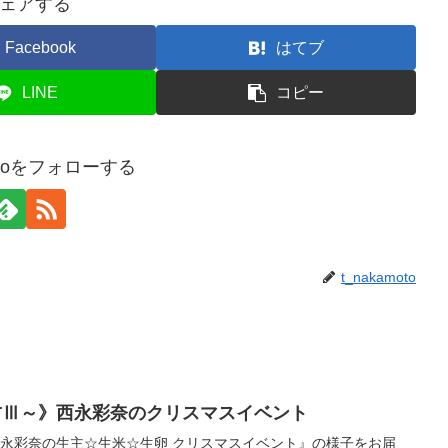
ェアする
Facebook
はてブ
LINE
コピー
motoをフォローする
t_nakamoto
TⅢ～》西永彩奈のクリスマスイベント
西永彩奈の生主☆生米☆生卵 クリスマスイベント』の様子をお届