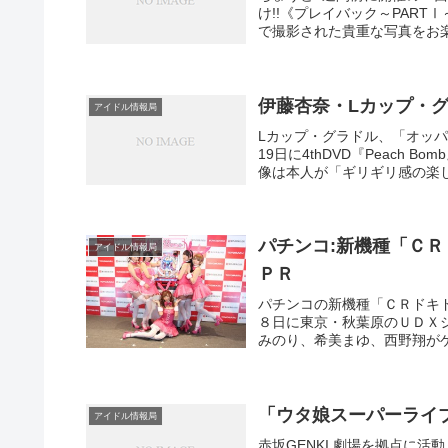
け!!《プレイバック～PART
で撮影された貴重な写真をお楽し
伊藤杏奈・Lカップ・グ
アイドル情報局
Lカップ・グラドル、「オッパ
19日に4thDVD『Peac
像は本人が「ギリギリ感の楽し
パチンコ:新機種「Ｃ
アイドル情報局
ＰＲ
パチンコの新機種「ＣＲドキ
８日に東京・秋葉原のＵＤＸ
みのり、希美まゆ、西野翔がゲ
「ウタ娘スーパーライブ
アイドル情報局
赤坂GENKI 劇場を拠点に