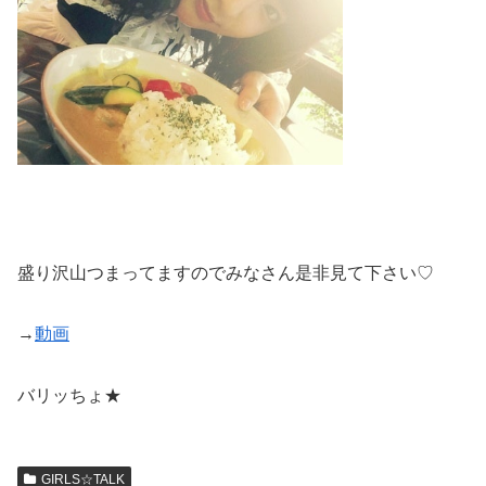
盛り沢山つまってますのでみなさん是非見て下さい♡
→
動画
バリッちょ★
GIRLS☆TALK