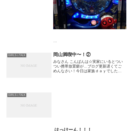
当たらず…( ；∀；)
岡山満喫中〜！②
雨だし運がわるかったのかしら。。
GIRLS☆TALK
みなさん こんばんは☆実家にいるとつい
つい携帯放置癖が…ブログ更新遅くてご
最後は質問お返事☆
めんなさい！今日は家族ｄａｙでした。
妹がテストから帰って来てそのまま３人
でお出かけ～♪沢山お買...
Q.ドラクエどこまで進んだ？
ごめん！！まだ全然やってません…
エンゴウのあたりで、データとんで泣きま
GIRLS☆TALK
した。ちーん
Q.仕事していて楽しいときは？
うーん、基本的に全部たのしいけどやっぱ
り新しいことに挑戦するときかな？？
わくわくする(((o(*ﾟ▽ﾟ*)o)))
はっけーん！！！