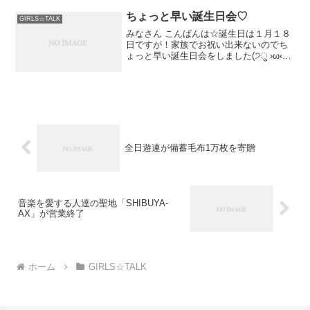
いいゆめみてね♡♡♡
ちょっと早い誕生日会♡
GIRLS☆TALK
みなさん こんばんは☆誕生日は１月１８
日ですが！家族でお祝い出来ないのでち
ょっと早い誕生日会をしました(੭ु ›ω‹
)੭ु⁾⁾♡双子だから昔からケーキは２つ買
ってもらうよ♪...
全日遊連が備蓄毛布1万枚を寄贈
音楽を愛する人達の聖地「SHIBUYA-
AX」が営業終了
ホーム
GIRLS☆TALK