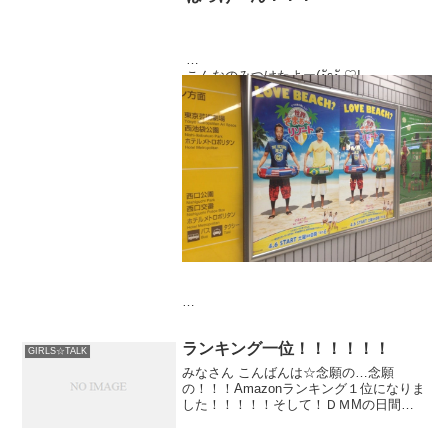
いつも、みんな質問ありがとう♡
Twitterもやってるから、
こんなのみつけたよー(･ัε･ั ♡!
そっちもよろしくね(｡•`ω´•｡)ゞ
明日はダンスレッスンだー！
がんばるぞーっ！！！
なんだかうれしいな。
ほっこりるんるん♩
ランキング一位！！！！！！
GIRLS☆TALK
みなさん こんばんは☆念願の…念願
明日はお仕事だー。
の！！！Amazonランキング１位になりま
ねないとだーっ(つω⊂)
した！！！！！そして！ＤＭMの日間ア
イドルランキングも１位！！！！！今も
う嬉しすぎてなんて言葉にした
おやすみなさーい！