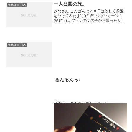
一人公園の旅。
GIRLS☆TALK
みなさん こんばんは☆今日は珍しく前髪
を分けてみたよ\( ˆoˆ )/♡シャッキーン！
(笑)これはファンの女の子から貰ったサン
グラス♪流石にまだ外にかけて出かけたこ
とはないですw時間
GIRLS☆TALK
るんるんっ♩
今日は、こんなものたべました。