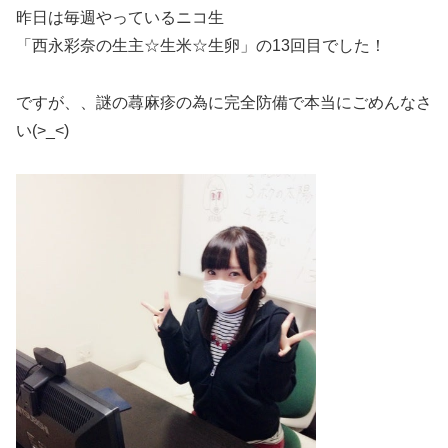
昨日は毎週やっているニコ生
「西永彩奈の生主☆生米☆生卵」の13回目でした！
ですが、、謎の蕁麻疹の為に完全防備で本当にごめんなさ
い(>_<)