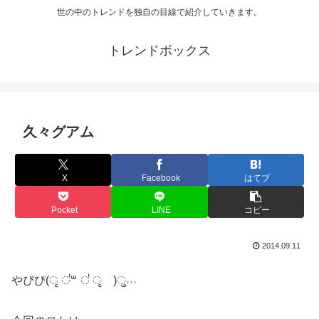
世の中のトレンドを独自の目線で紹介していきます。
トレンドボックス
久々グアム
X
Facebook
はてブ
Pocket
LINE
コピー
2014.09.11
やぴぴ(ृ ॑꒳ ॑ ृ )ु˒˒˒