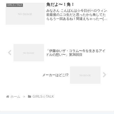
角だよ〜！角！
GIRLS☆TALK
みなさん こんばんは☆今日がハロウィン
前最後のニコ生だと思ったから角してた
らもう一回あるね！間違えちゃったー(T ^
T)笑というわけで角。ゲストが来るはず
だったんですけど急遽
「伊藤ゆいザ・コラム〜今を生きるアイ
ドルの想い〜」第36回目
メーカーはどこ!?
ホーム
GIRLS☆TALK