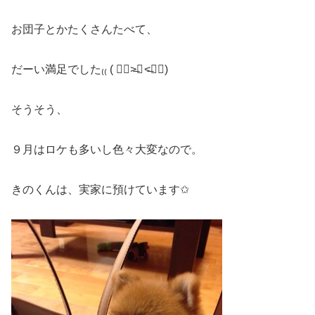
お団子とかたくさんたべて、
だーい満足でした₍₍ ( ๑॔˃̶∀ ˂̶๑॓)
そうそう、
９月はロケも多いし色々大変なので。
きのくんは、実家に預けています✩