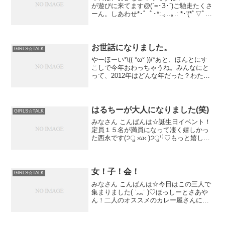
が遊びに来てます@(`=･З･´)ご馳走たくさ
ーん。しあわせ*･゜ﾟ･*:.｡..｡.: *･'(*ﾟ▽ﾟ
*)'･*:.｡. .｡.:*･゜ﾟ･*ケーキもあります♩ま
だまだ
お世話になりました。
GIRLS☆TALK
やーほーい*\(( °ω° ))/*あと、ほんとにす
こしで今年おわっちゃうね。みんなにと
って、2012年はどんな年だった？わたし
にとっては、たくさん成長できて、本当
に色々な方々と出会って
はるちーが大人になりました(笑)
GIRLS☆TALK
みなさん こんばんは☆誕生日イベント！
定員１５名が満員になって凄く嬉しかっ
た西永です(੭ु ›ω‹ )੭ु⁾⁾♡もっと嬉しい
ことに追加５人で定員が２０人になった
こと！マネージ...
女！子！会！
GIRLS☆TALK
みなさん こんばんは☆今日はこの三人で
集まりました( ˙灬˙ )♡ほっしーとさあや
ん！二人のオススメのカレー屋さんに連
れて行って貰ったよ\( ˙Ο˙ )/ほっしーはラ
イブがあるからご