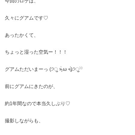
今回のロケは、
久々にグアムです♡
あったかくて、
ちょっと湿った空気ー！！！
グアムただいまーっ (੭ु ˃̶͈̀ ω ˂̶͈́)੭ु⁾⁾
前にグアムにきたのが、
約1年間なので本当久しぶり♡
撮影しながらも、