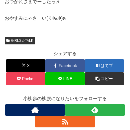
おつかれさまでーしたっ♬
おやすみにゃさーい( ﾐΦﻌΦ)ฅ
GIRLS☆TALK
シェアする
X
Facebook
はてブ
Pocket
LINE
コピー
小柳歩の柳腰になりたいをフォローする