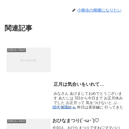
小柳歩の柳腰になりたい
関連記事
GIRLS☆TALK
正月は気合いをいれて…
みなさん あけましておめでとうございま
す あたしは 3日から今日まで お正月休み
でした お正月って 気をつけないと ぶく
続きを読む
→
ぶく太るから 昨日は美容鍼に 行ってきた
よ〜 みきが通ってるのは 麻布オリエンタ
ルセラピー 六本木駅 …
おひなまつり(`･ω･´)♡
GIRLS☆TALK
今日は、おひなまつりですね♡ママパパ