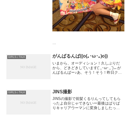
このあと、名古屋だよ♡
がんばるんば((o(｡･ω･｡)o))
GIRLS☆TALK
明日も美月ちゃんと大浦育子ちゃんと一緒
いまから、オーディション！久しぶりだ
だから嬉しいな\( ˆoˆ )/
から、どきどきしています(´,,･ω･,,`)←が
んばるんばー♪あ、そう！そう！昨日クリ
スピークリームドーナツ食べた！いちご
明日もがーんばろ♬
味ー♡一番ノーマ
JINS撮影
GIRLS☆TALK
みんないつもたくさんコメントありがとう
JINSの撮影で前髪くるりんってしてもら
(((o(*ﾟ▽ﾟ*)o)))
ったよ自分じゃできないー最後はばりば
りキャリアウーマンに変身しましたっ
JINSのメガネおしゃれすぎ色々集めたく
すごく嬉しいし、いつも元気もらってるよ
なっちゃった花田浩
ー！！！