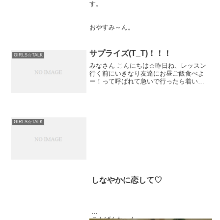
す。
おやすみ～ん。
サプライズ(T_T)！！！
GIRLS☆TALK
みなさん こんにちは☆昨日ね、レッスン
行く前にいきなり友達にお昼ご飯食べよ
ー！って呼ばれて急いで行ったら着いた
瞬間豆腐を投げられ笑「お誕生日おめで
とー」って手作りのボー...
GIRLS☆TALK
しなやかに恋して♡
こんばんわーん。