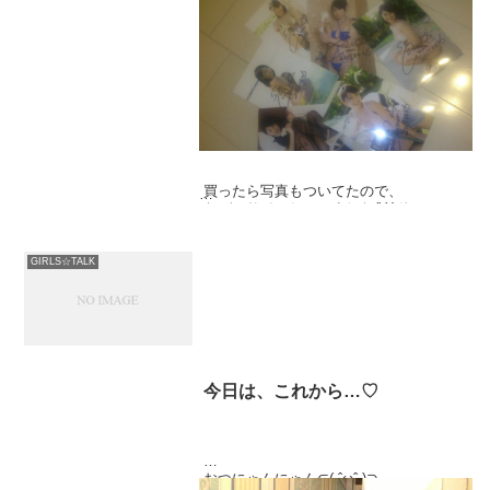
な、な、な、なーーーんとっ！
今日は4枚目のDVDしなやかに恋しての発
売日！
あゆも、買いました。
買ったら写真もついてたので、
なぜかサインしてみました('-' )ﾉｼ
うーん！
なかなかいい仕上がりじゃないかなー？
GIRLS☆TALK
みんな、感想きかせてね♡
今日は、これから…♡
おつにゃんにゃん⊂( ˆωˆ )⊃