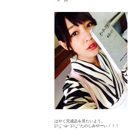
はやく完成品を見たいよう。
(੭ु´･ω･`)੭ु⁾⁾たのしみやーい！！！