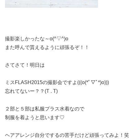
撮影楽しかったな～o(^▽^)o
また呼んで貰えるように頑張るぞ！！
さてさて！明日は
ミスFLASH2015の撮影会ですよ(((o(*ﾟ▽ﾟ*)o)))
忘れてないー？？(T . T)
２部と５部は私服プラス水着なので
制服を着ようと思います♡
ヘアアレンジ自分でするの苦手だけど頑張ってみよ！笑