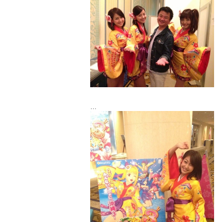
内覧会も無事におわり、
実はゲストできてくださっていた
KAWAMURA BANDの河村さんと写真と
っちゃった♩
ほんと、桑田佳祐さん激似( ´ ▽ ` )ﾉ