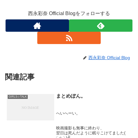
西永彩奈 Official Blogをフォローする
西永彩奈 Official Blog
関連記事
まとめぽん。
GIRLS☆TALK
へいへーい。
映画撮影も無事に終わり、
翌日は死んだように眠りこけてました(
◜௰◝ )✌️