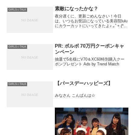
素敵になったかな？
GIRLS☆TALK
夜分遅くに、更新ごめんなさい！今日
は、いつもお世話になっている美容院lulu
にカラーカットにいってきたよ♪.｡ﾟ+.(*･
ω･*)ﾉ｡トリートメントも、してもらって
髪の毛さらっさらだ...
PR: ボルボ 70万円クーポンキャ
GIRLS☆TALK
ンペーン
抽選で5名様にV70＆XC60特別購入クー
ポンプレゼント Ads by Trend Match
【バースデーハッピーズ】
GIRLS☆TALK
みなさん こんばんは☆