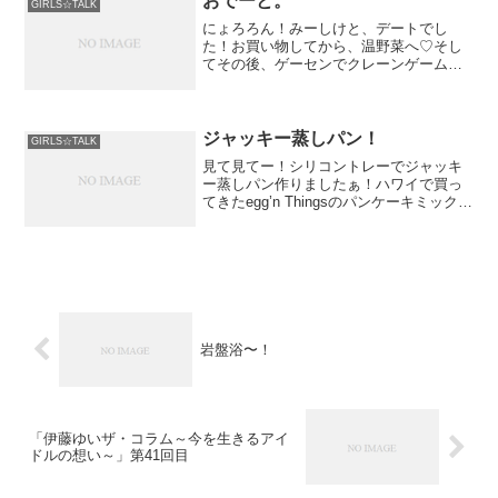
おでーと。
GIRLS☆TALK
にょろろん！みーしけと、デートでし
た！お買い物してから、温野菜へ♡そし
てその後、ゲーセンでクレーンゲームし
たりプリクラ撮ったりなんか銃のゲーム
とかやって充実して帰宅し
ジャッキー蒸しパン！
GIRLS☆TALK
見て見てー！シリコントレーでジャッキ
ー蒸しパン作りましたぁ！ハワイで買っ
てきたegg’n Thingsのパンケーキミックス
を使ったよ☆美味しかったぁ！iPhoneか
ら送信
岩盤浴〜！
「伊藤ゆいザ・コラム～今を生きるアイ
ドルの想い～」第41回目