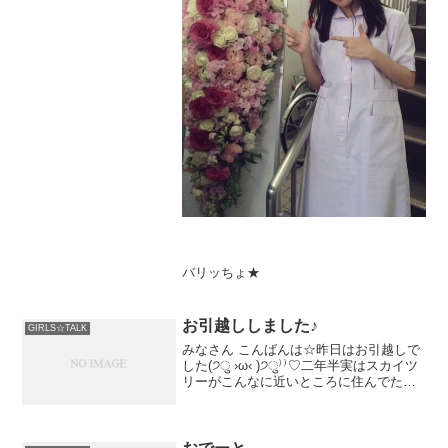
バリッちょ★
お引越ししました♪
GIRLS☆TALK
みなさん こんばんは☆昨日はお引越しで
した(੭ु ›ω‹ )੭ु⁾⁾♡二年半実はスカイツ
リーがこんなに近いところに住んでたん
です(笑)一人暮らし始めた時はパパとママ
が全部やって