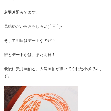
灰羽連盟みてます。
見始めだからおもしろい( ´ ▽ ` )ﾉ
そして明日はデートなのだ♡
誰とデートかは、また明日！
最後に美月画伯と、大浦画伯が描いてくれた小柳で〆ま
す。