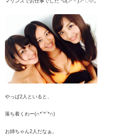
マリンズでお仕事でした *ଘ(੭*ˊᵕˋ)੭* ੈ✩‧₊˚
やっぱ2人といると、
落ち着くわー(∩*´꒳`*∩)
お姉ちゃん2人だなぁ。